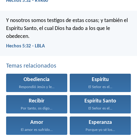
Hechos 5:32 - RVR60
Y nosotros somos testigos de estas cosas; y también el
Espíritu Santo, el cual Dios ha dado a los que le
obedecen.
Hechos 5:32 - LBLA
Temas relacionados
Obediencia
Espíritu
Respondió Jesús y le...
El Señor es el...
Recibir
Espíritu Santo
Por tanto, os digo...
El Señor es el...
Amor
Esperanza
El amor es sufrido...
Porque yo sé los...