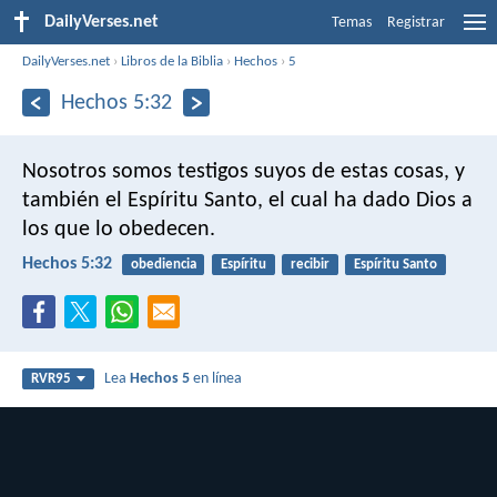
DailyVerses.net
Temas
Registrar
DailyVerses.net
›
Libros de la Biblia
›
Hechos
›
5
Hechos 5:32
Nosotros somos testigos suyos de estas cosas, y
también el Espíritu Santo, el cual ha dado Dios a
los que lo obedecen.
Hechos 5:32
obediencia
Espíritu
recibir
Espíritu Santo
Lea
Hechos 5
en línea
RVR95