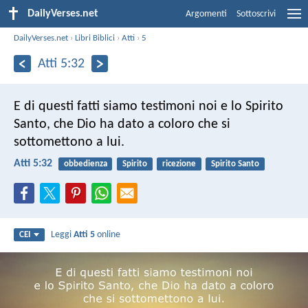
DailyVerses.net
Argomenti
Sottoscrivi
DailyVerses.net
›
Libri Biblici
›
Atti
›
5
Atti 5:32
E di questi fatti siamo testimoni noi e lo Spirito
Santo, che Dio ha dato a coloro che si
sottomettono a lui.
Atti 5:32
obbedienza
Spirito
ricezione
Spirito Santo
Leggi
Atti 5
online
CEI