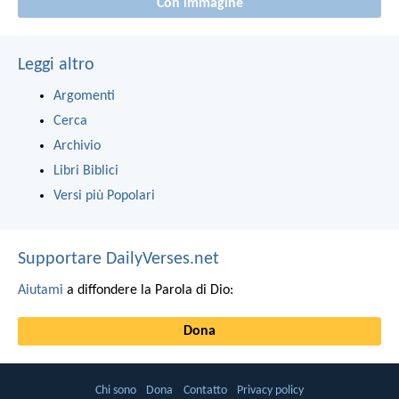
Con immagine
Leggi altro
Argomenti
Cerca
Archivio
Libri Biblici
Versi più Popolari
Supportare DailyVerses.net
Aiutami
a diffondere la Parola di Dio:
Dona
Chi sono
Dona
Contatto
Privacy policy