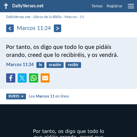
DailyVerses.net
Temas
Registrar
DailyVerses.net
›
Libros de la Biblia
›
Marcos
›
11
Marcos 11:24
Por tanto, os digo que todo lo que pidáis
orando, creed que lo recibiréis, y os vendrá.
Marcos 11:24
fe
oración
recibir
Lea
Marcos 11
en línea
RVR95