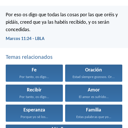
Por eso os digo que todas las cosas por las que oréis y
pidáis, creed que ya las habéis recibido, y os serán
concedidas.
Marcos 11:24 - LBLA
Temas relacionados
Fe
Oración
Por tanto, os digo...
Estad siempre gozosos. Orad...
Recibir
Amor
Por tanto, os digo...
El amor es sufrido...
Esperanza
Familia
Porque yo sé los...
Estas palabras que yo...