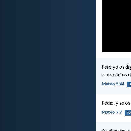
Pero yo os di
a los que os o
Mateo 5:44
Pedid, y se os
Mateo 7:7
re