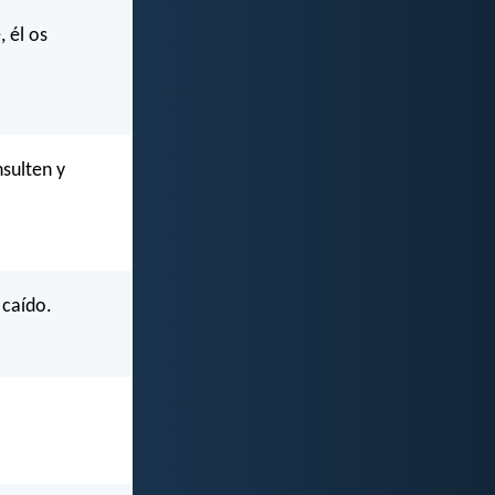
, él os
nsulten y
 caído.