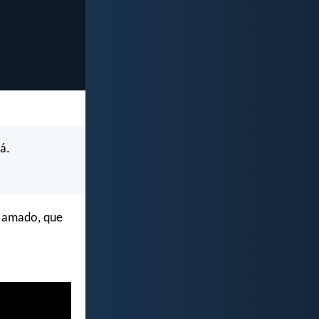
rá.
e amado, que