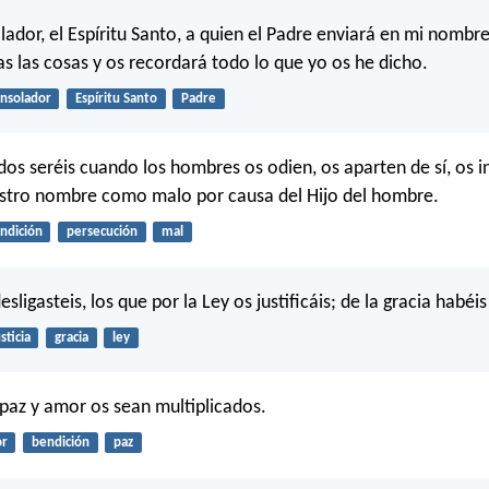
ador, el Espíritu Santo, a quien el Padre enviará en mi nombre
s las cosas y os recordará todo lo que yo os he dicho.
nsolador
Espíritu Santo
Padre
os seréis cuando los hombres os odien, os aparten de sí, os i
stro nombre como malo por causa del Hijo del hombre.
ndición
persecución
mal
esligasteis, los que por la Ley os justificáis; de la gracia habéis
sticia
gracia
ley
 paz y amor os sean multiplicados.
r
bendición
paz