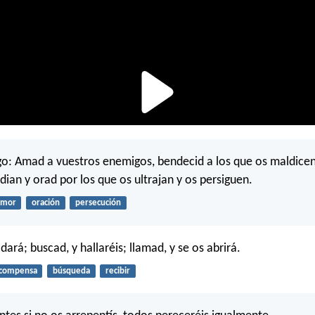
go: Amad a vuestros enemigos, bendecid a los que os maldicen
dian y orad por los que os ultrajan y os persiguen.
amor
oración
persecución
 dará; buscad, y hallaréis; llamad, y se os abrirá.
compensa
búsqueda
recibir