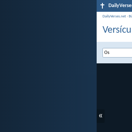
DailyVerse
DailyVerses.net
›
B
Versícu
«