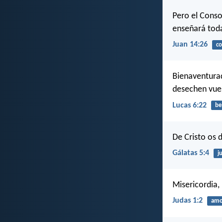
Pero el Consol
enseñará toda
Juan 14:26
co
Bienaventurad
desechen vue
Lucas 6:22
be
De Cristo os d
Gálatas 5:4
ju
Misericordia,
Judas 1:2
amo