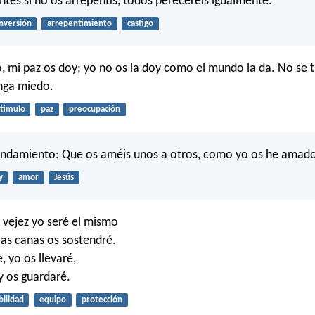
antes si no os arrepentís, todos pereceréis igualmente.
nversión
arrepentimiento
castigo
o, mi paz os doy; yo no os la doy como el mundo la da. No se 
nga miedo.
tímulo
paz
preocupación
andamiento: Que os améis unos a otros, como yo os he amad
y
amor
Jesús
 vejez yo seré el mismo
ras canas os sostendré.
e, yo os llevaré,
y os guardaré.
bilidad
equipo
protección