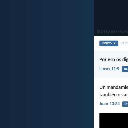
RVR95
Rein
Por eso os dig
Lucas 11:9
or
Un mandamien
también os am
Juan 13:34
le