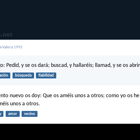
a-Valera 1995
o: Pedid, y se os dará; buscad, y hallaréis; llamad, y se os abri
ación
búsqueda
fiabilidad
to nuevo os doy: Que os améis unos a otros; como yo os h
éis unos a otros.
y
amor
vecino