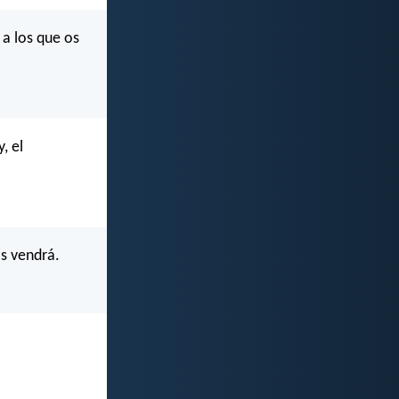
 a los que os
, el
os vendrá.