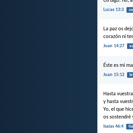
Os digo: no, 
Lucas 13:3
co
La paz os dej
corazón ni te
Juan 14:27
es
Éste es mi m
Juan 15:12
le
Hasta vuestra
y hasta vuest
Yo, el que hic
os sostendré 
Isaías 46:4
fia