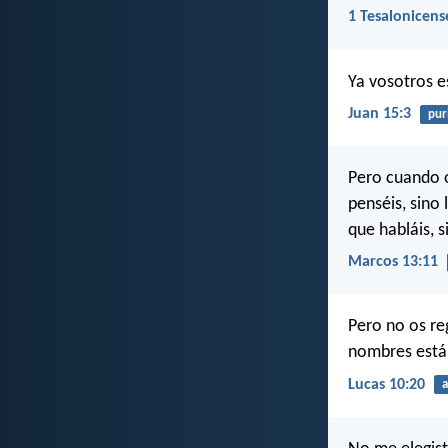
1 Tesalonicens
Ya vosotros e
Juan 15:3
pur
Pero cuando o
penséis, sino
que habláis, s
Marcos 13:11
Pero no os reg
nombres están
Lucas 10:20
a