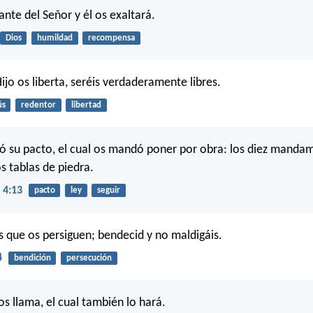
ante del Señor y él os exaltará.
Dios
humildad
recompensa
 Hijo os liberta, seréis verdaderamente libres.
ús
redentor
libertad
ió su pacto, el cual os mandó poner por obra: los diez mandam
s tablas de piedra.
 4:13
pacto
ley
seguir
s que os persiguen; bendecid y no maldigáis.
4
bendición
persecución
 os llama, el cual también lo hará.