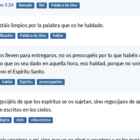
es 5:24
llamado
fiel
Palabra de Dios
stáis limpios por la palabra que os he hablado.
ificación
Palabra de Dios
hablar
s lleven para entregaros, no os preocupéis por lo que habéis de
 lo que os sea dado en aquella hora, eso hablad, porque no soi
ino el Espíritu Santo.
hablar
Espíritu
preocupación
ocijéis de que los espíritus se os sujetan, sino regocijaos de 
 escritos en los cielos.
legría
cielo
vida eterna