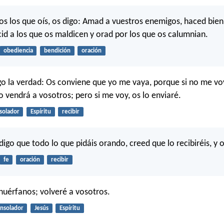
os los que oís, os digo: Amad a vuestros enemigos, haced bien
id a los que os maldicen y orad por los que os calumnian.
obediencia
bendición
oración
go la verdad: Os conviene que yo me vaya, porque si no me voy
 vendrá a vosotros; pero si me voy, os lo enviaré.
solador
Espíritu
recibir
digo que todo lo que pidáis orando, creed que lo recibiréis, y 
fe
oración
recibir
huérfanos; volveré a vosotros.
nsolador
Jesús
Espíritu