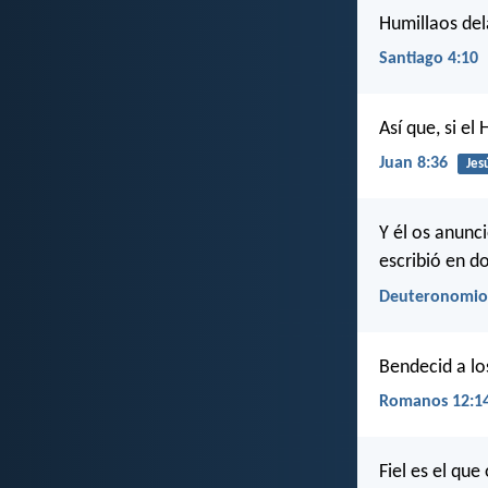
Humillaos del
Santiago 4:10
Así que, si el
Juan 8:36
Jes
Y él os anunc
escribió en do
Deuteronomio
Bendecid a lo
Romanos 12:1
Fiel es el que