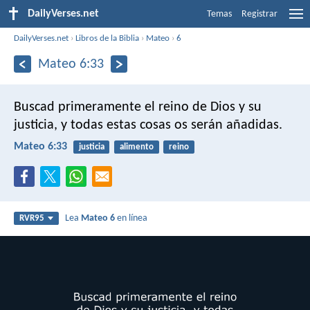
DailyVerses.net
Temas
Registrar
DailyVerses.net
›
Libros de la Biblia
›
Mateo
›
6
Mateo 6:33
Buscad primeramente el reino de Dios y su
justicia, y todas estas cosas os serán añadidas.
Mateo 6:33
justicia
alimento
reino
Lea
Mateo 6
en línea
RVR95