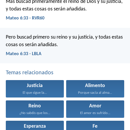
Mas buscad primeramente el reino de Dios y su justicia,
y todas estas cosas os serán añadidas.
Mateo 6:33 - RVR60
Pero buscad primero su reino y su justicia, y todas estas
cosas os serán añadidas.
Mateo 6:33 - LBLA
Temas relacionados
Justicia
Alimento
El que sigue la...
Porque sacia al alma...
Reino
Amor
¿No sabéis que los...
El amor es sufrido...
Esperanza
Fe