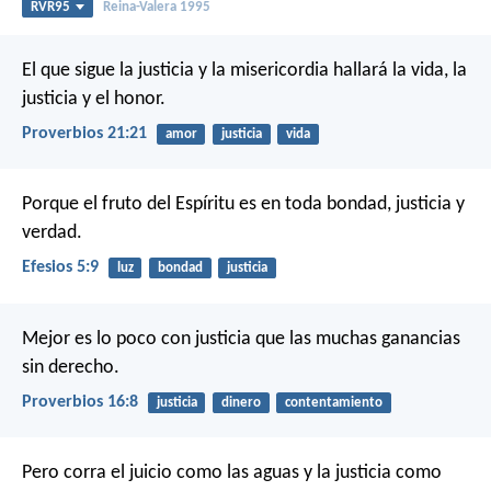
RVR95
Reina-Valera 1995
El que sigue la justicia y la misericordia
hallará la vida, la
justicia y el honor.
Proverbios 21:21
amor
justicia
vida
Porque el fruto del Espíritu es en toda bondad, justicia y
verdad.
Efesios 5:9
luz
bondad
justicia
Mejor es lo poco con justicia
que las muchas ganancias
sin derecho.
Proverbios 16:8
justicia
dinero
contentamiento
Pero corra el juicio como las aguas
y la justicia como