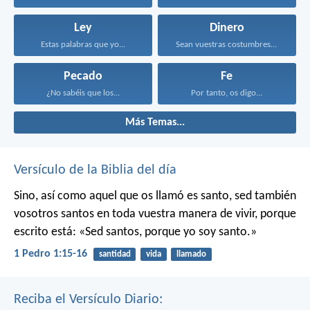
Ley
Dinero
Estas palabras que yo...
Sean vuestras costumbres sin...
Pecado
Fe
¿No sabéis que los...
Por tanto, os digo...
Más Temas...
Versículo de la Biblia del día
Sino, así como aquel que os llamó es santo, sed también
vosotros santos en toda vuestra manera de vivir, porque
escrito está: «Sed santos, porque yo soy santo.»
1 Pedro 1:15-16
santidad
vida
llamado
Reciba el Versículo Diario: