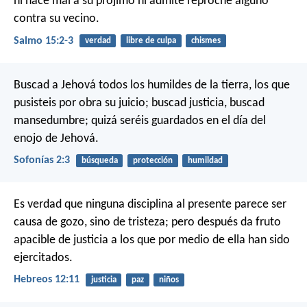
ni hace mal a su prójimo
ni admite reproche alguno
contra su vecino.
Salmo 15:2-3
verdad
libre de culpa
chismes
Buscad a Jehová
todos los humildes de la tierra,
los que
pusisteis por obra su juicio;
buscad justicia, buscad
mansedumbre;
quizá seréis guardados
en el día del
enojo de Jehová.
Sofonías 2:3
búsqueda
protección
humildad
Es verdad que ninguna disciplina al presente parece ser
causa de gozo, sino de tristeza; pero después da fruto
apacible de justicia a los que por medio de ella han sido
ejercitados.
Hebreos 12:11
justicia
paz
niños