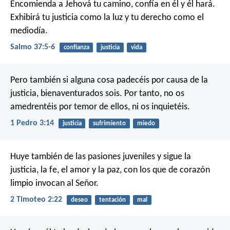
Encomienda a Jehová tu camino,
confía en él y él hará.
Exhibirá tu justicia como la luz
y tu derecho como el
mediodía.
Salmo 37:5-6
confianza
justicia
vida
Pero también si alguna cosa padecéis por causa de la
justicia, bienaventurados sois. Por tanto, no os
amedrentéis por temor de ellos, ni os inquietéis.
1 Pedro 3:14
justicia
sufrimiento
miedo
Huye también de las pasiones juveniles y sigue la
justicia, la fe, el amor y la paz, con los que de corazón
limpio invocan al Señor.
2 Timoteo 2:22
deseo
tentación
mal