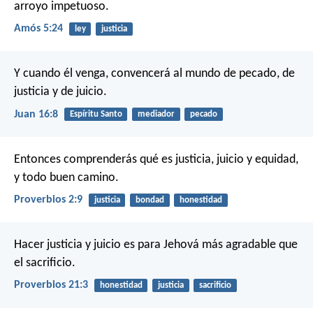
arroyo impetuoso.
Amós 5:24
ley
justicia
Y cuando él venga, convencerá al mundo de pecado, de
justicia y de juicio.
Juan 16:8
Espíritu Santo
mediador
pecado
Entonces comprenderás qué es justicia, juicio
y equidad,
y todo buen camino.
Proverbios 2:9
justicia
bondad
honestidad
Hacer justicia y juicio es para Jehová
más agradable que
el sacrificio.
Proverbios 21:3
honestidad
justicia
sacrificio