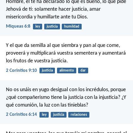
Hombre, él te ha declarado lo que es bueno,
lo que pide
Jehová de ti:
solamente hacer justicia,
amar
misericordia
y humillarte ante tu Dios.
Miqueas 6:8
ley
justicia
humildad
Y el que da semilla al que siembra y pan al que come,
proveerá y multiplicará vuestra sementera y aumentará
los frutos de vuestra justicia.
2 Corintios 9:10
justicia
alimento
dar
No os unáis en yugo desigual con los incrédulos, porque
¿qué compañerismo tiene la justicia con la injusticia? ¿Y
qué comunión, la luz con las tinieblas?
2 Corintios 6:14
ley
justicia
relaciones