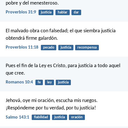
pobre y del menesteroso.
Proverbios 31:9
justicia
hablar
dar
El malvado obra con falsedad;
el que siembra justicia
obtendrá firme galardón.
Proverbios 11:18
pecado
justicia
recompensa
Pues el fin de la Ley es Cristo, para justicia a todo aquel
que cree.
Romanos 10:4
fe
ley
justicia
Jehová, oye mi oración,
escucha mis ruegos.
¡Respóndeme por tu verdad, por tu justicia!
Salmo 143:1
fiabilidad
justicia
oración