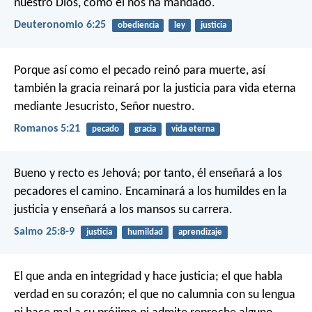
nuestro Dios, como él nos ha mandado.
Deuteronomio 6:25
obediencia
ley
justicia
Porque así como el pecado reinó para muerte, así
también la gracia reinará por la justicia para vida eterna
mediante Jesucristo, Señor nuestro.
Romanos 5:21
pecado
gracia
vida eterna
Bueno y recto es Jehová;
por tanto, él enseñará a los
pecadores el camino.
Encaminará a los humildes en la
justicia
y enseñará a los mansos su carrera.
Salmo 25:8-9
justicia
humildad
aprendizaje
El que anda en integridad y hace justicia;
el que habla
verdad en su corazón;
el que no calumnia con su lengua