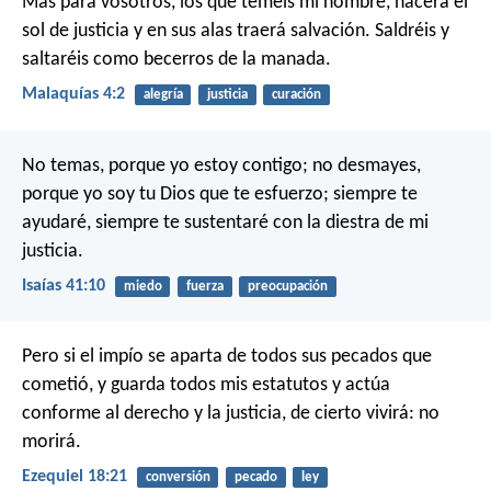
Mas para vosotros, los que teméis mi nombre,
nacerá el
sol de justicia
y en sus alas traerá salvación.
Saldréis y
saltaréis como becerros de la manada.
Malaquías 4:2
alegría
justicia
curación
No temas, porque yo estoy contigo;
no desmayes,
porque yo soy tu Dios
que te esfuerzo;
siempre te
ayudaré,
siempre te sustentaré con la diestra de mi
justicia.
Isaías 41:10
miedo
fuerza
preocupación
Pero si el impío se aparta de todos sus pecados que
cometió, y guarda todos mis estatutos y actúa
conforme al derecho y la justicia, de cierto vivirá: no
morirá.
Ezequiel 18:21
conversión
pecado
ley