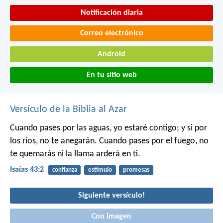
Notificación diaria
Correo electrónico
Android
En tu sitio web
Versículo de la Biblia al Azar
Cuando pases por las aguas,
yo estaré contigo;
y si por
los ríos,
no te anegarán.
Cuando pases por el fuego,
no
te quemarás
ni la llama arderá en ti.
Isaías 43:2
confianza
estímulo
promesas
Siguiente versículo!
Con imagen