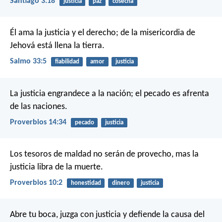
Santiago 3:18
justicia
paz
cosecha
Él ama la justicia y el derecho;
de la misericordia de
Jehová está llena la tierra.
Salmo 33:5
fiabilidad
amor
justicia
La justicia engrandece a la nación;
el pecado es afrenta
de las naciones.
Proverbios 14:34
pecado
justicia
Los tesoros de maldad no serán de provecho,
mas la
justicia libra de la muerte.
Proverbios 10:2
honestidad
dinero
justicia
Abre tu boca, juzga con justicia
y defiende la causa del