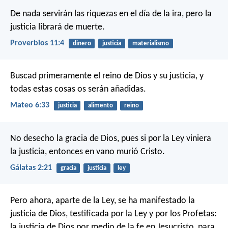
De nada servirán las riquezas en el día de la ira,
pero la
justicia librará de muerte.
Proverbios 11:4
dinero
justicia
materialismo
Buscad primeramente el reino de Dios y su justicia, y
todas estas cosas os serán añadidas.
Mateo 6:33
justicia
alimento
reino
No desecho la gracia de Dios, pues si por la Ley viniera
la justicia, entonces en vano murió Cristo.
Gálatas 2:21
gracia
justicia
ley
Pero ahora, aparte de la Ley, se ha manifestado la
justicia de Dios, testificada por la Ley y por los Profetas:
la justicia de Dios por medio de la fe en Jesucristo, para