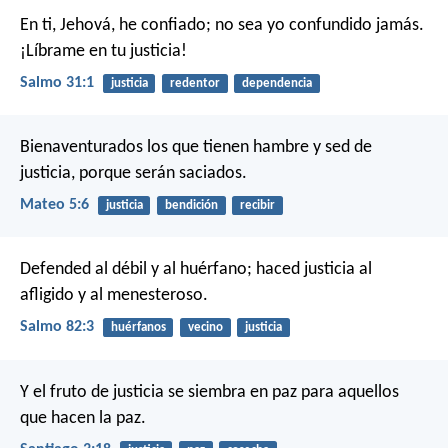
En ti, Jehová, he confiado;
no sea yo confundido jamás.
¡Líbrame en tu justicia!
Salmo 31:1
justicia
redentor
dependencia
Bienaventurados los que tienen hambre y sed de
justicia,
porque serán saciados.
Mateo 5:6
justicia
bendición
recibir
Defended al débil y al huérfano;
haced justicia al
afligido y al menesteroso.
Salmo 82:3
huérfanos
vecino
justicia
Y el fruto de justicia se siembra en paz para aquellos
que hacen la paz.