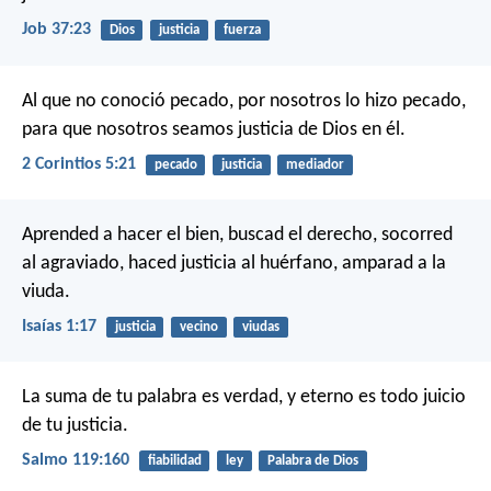
Job 37:23
Dios
justicia
fuerza
Al que no conoció pecado, por nosotros lo hizo pecado,
para que nosotros seamos justicia de Dios en él.
2 Corintios 5:21
pecado
justicia
mediador
Aprended a hacer el bien,
buscad el derecho,
socorred
al agraviado,
haced justicia al huérfano,
amparad a la
viuda.
Isaías 1:17
justicia
vecino
viudas
La suma de tu palabra es verdad,
y eterno es todo juicio
de tu justicia.
Salmo 119:160
fiabilidad
ley
Palabra de Dios