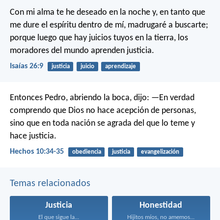
Con mi alma te he deseado en la noche
y, en tanto que
me dure el espíritu dentro de mí,
madrugaré a buscarte;
porque luego que hay juicios tuyos en la tierra,
los
moradores del mundo aprenden justicia.
Isaías 26:9
justicia
juicio
aprendizaje
Entonces Pedro, abriendo la boca, dijo: —En verdad
comprendo que Dios no hace acepción de personas,
sino que en toda nación se agrada del que lo teme y
hace justicia.
Hechos 10:34-35
obediencia
justicia
evangelización
Temas relacionados
Justicia
Honestidad
El que sigue la...
Hijitos míos, no amemos...