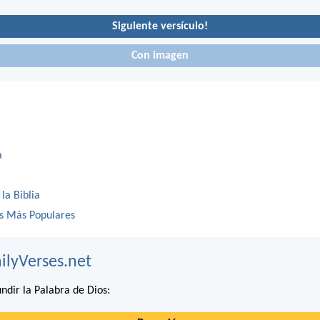
Siguiente versículo!
Con imagen
a
 la Biblia
os Más Populares
ilyVerses.net
ndir la Palabra de Dios: