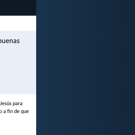
 buenas
Jesús para
 a fin de que