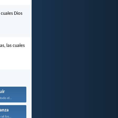
 cuales Dios
s, las cuales
uir
odo el...
anza
sé los...