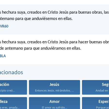
hechura suya, creados en Cristo Jesús para buenas obras, las
ntemano para que anduviésemos en ellas.
 RVR60
hechura suya, creados en Cristo Jesús para hacer buenas obra
 de antemano para que anduviéramos en ellas.
LBLA
acionados
ación
Jesús
Seg
cipio creó...
Entonces Jesús, mirándolos, dijo...
Andad en t
lleza
Amor
Esper
 eres, amada...
El amor es sufrido...
Porque yo 