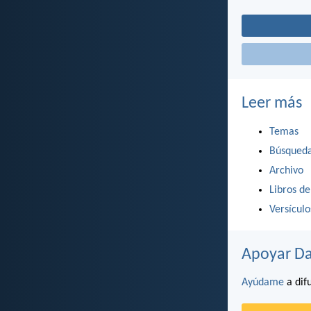
Leer más
Temas
Búsqued
Archivo
Libros de
Versícul
Apoyar Da
Ayúdame
a difu