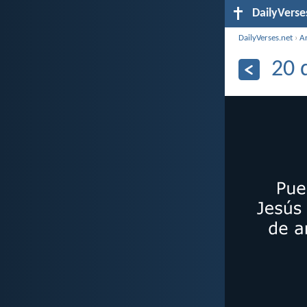
DailyVerse
DailyVerses.net
›
A
20 