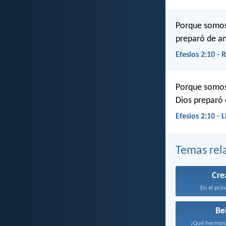
Porque somos 
preparó de a
Efesios 2:10 -
Porque somos 
Dios preparó
Efesios 2:10 - 
Temas rel
Cre
En el prin
Be
¡Qué hermosa