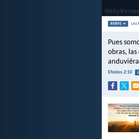
Lea
RVR95
Pues somo
obras, la
anduviéra
Efesios 2:10