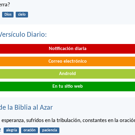
ierra?
Dios
cielo
Versículo Diario:
Notificación diaria
Correo electrónico
Android
En tu sitio web
de la Biblia al Azar
 esperanza, sufridos en la tribulación, constantes en la oració
2
alegría
oración
paciencia