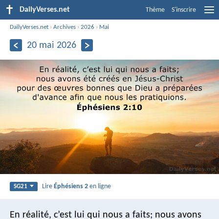
DailyVerses.net
Thème
S'inscrire
DailyVerses.net
›
Archives
›
2026
›
Mai
20 mai 2026
Lire
Éphésiens 2
en ligne
SG21
En réalité, c’est lui qui nous a faits; nous avons