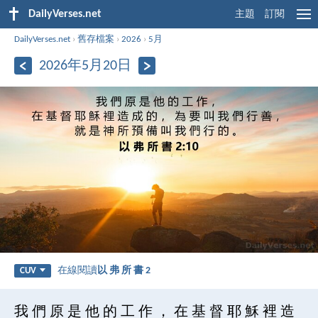
DailyVerses.net
主題
訂閱
DailyVerses.net
›
舊存檔案
›
2026
›
5月
2026年5月20日
在線閱讀
以 弗 所 書 2
CUV
我 們 原 是 他 的 工 作 ， 在 基 督 耶 穌 裡 造