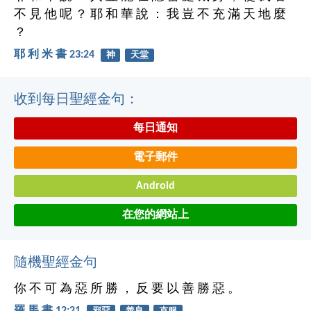
不 見 他 呢 ？ 耶 和 華 說 ： 我 豈 不 充 滿 天 地 麼
？
耶 利 米 書 23:24
神
天堂
收到每日聖經金句：
每日通知
電子郵件
Android
在您的網站上
隨機聖經金句
你 不 可 為 惡 所 勝 ， 反 要 以 善 勝 惡 。