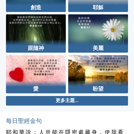
創造
耶穌
跟隨神
美麗
愛
盼望
更多主題...
每日聖經金句
耶 和 華 說 ： 人 豈 能 在 隱 密 處 藏 身 ， 使 我 看