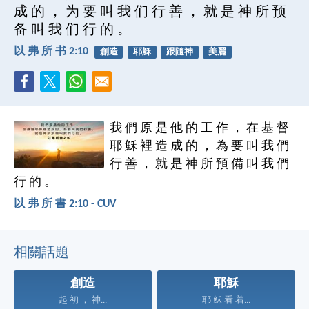
成 的 ， 为 要 叫 我 们 行 善 ， 就 是 神 所 预
备 叫 我 们 行 的 。
以 弗 所 书 2:10
創造
耶穌
跟隨神
美麗
我 們 原 是 他 的 工 作 ， 在 基 督
耶 穌 裡 造 成 的 ， 為 要 叫 我 們
行 善 ， 就 是 神 所 預 備 叫 我 們
行 的 。
以 弗 所 書 2:10 - CUV
相關話題
創造
耶穌
起 初 ， 神...
耶 稣 看 着...