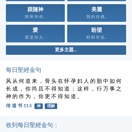
跟隨神
美麗
耶 和 华 你...
我 的 佳 偶...
愛
盼望
爱 是 恒 久...
耶 和 华 说...
更多主題...
每日聖經金句
风 从 何 道 来 ， 骨 头 在 怀 孕 妇 人 的 胎 中 如 何
长 成 ， 你 尚 且 不 得 知 道 ； 这 样 ， 行 万 事 之
神 的 作 为 ， 你 更 不 得 知 道 。
传 道 书 11:5
神
理解
收到每日聖經金句：