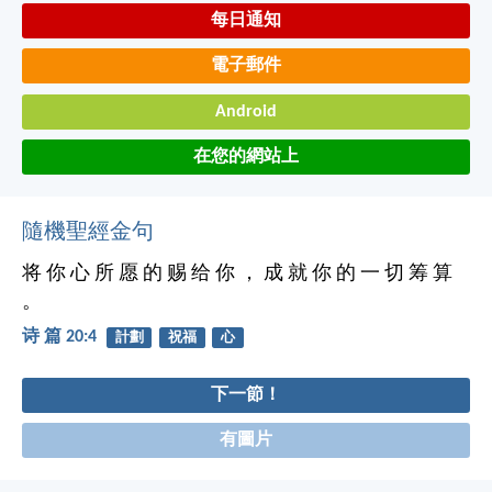
每日通知
電子郵件
Android
在您的網站上
隨機聖經金句
将 你 心 所 愿 的 赐 给 你 ， 成 就 你 的 一 切 筹 算
。
诗 篇 20:4
計劃
祝福
心
下一節！
有圖片