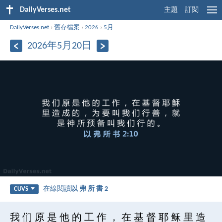
DailyVerses.net
主題
訂閱
DailyVerses.net
›
舊存檔案
›
2026
›
5月
2026年5月20日
在線閱讀
以 弗 所 書 2
CUVS
我 们 原 是 他 的 工 作 ， 在 基 督 耶 稣 里 造