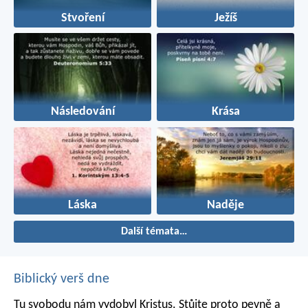
Stvoření
Ježíš
Následování
Krása
Láska
Naděje
Další témata…
Biblický verš dne
Tu svobodu nám vydobyl Kristus. Stůjte proto pevně a