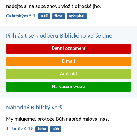
nedejte si na sebe znovu vložit otrocké jho.
Galatským 5:1
Ježíš
život
vykupitel
Přihlásit se k odběru Biblického verše dne:
Denní oznámení
E-mail
Android
Na vašem webu
Náhodný Biblický verš
My milujeme, protože Bůh napřed miloval nás.
1. Janův 4:19
láska
Bůh