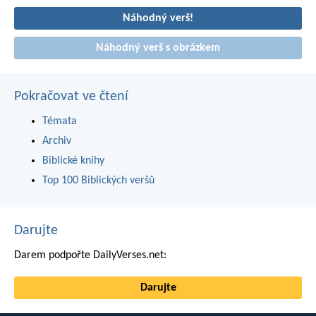
Náhodný verš!
Náhodný verš s obrázkem
Pokračovat ve čtení
Témata
Archiv
Biblické knihy
Top 100 Biblických veršů
Darujte
Darem podpořte DailyVerses.net:
Darujte