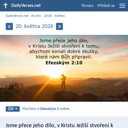
DailyVerses.net
Témata
Přihlásit se
DailyVerses.net
›
Archiv
›
2026
›
Květen
20. května 2026
Přečtěte si
Efezským 2
online
ČEP
Jsme přece jeho dílo, v Kristu Ježíši stvořeni k