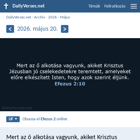
DailyVerses.net
Témák
Feliratkozás
DailyVerses.net
›
Archív
›
2026
›
Május
2026. május 20.
Olvassa el
Efezus 2
online
UF
Mert az ő alkotása vagyunk, akiket Krisztus