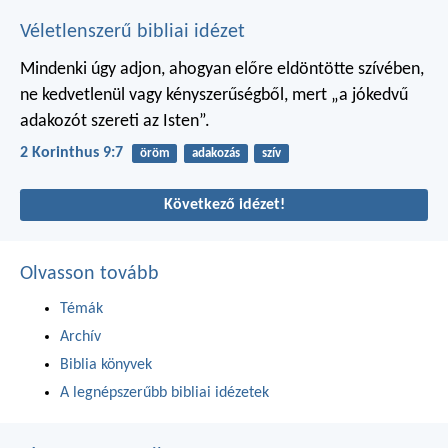
Véletlenszerű bibliai idézet
Mindenki úgy adjon, ahogyan előre eldöntötte szívében,
ne kedvetlenül vagy kényszerűségből, mert „a jókedvű
adakozót szereti az Isten”.
2 Korinthus 9:7
öröm
adakozás
szív
Következő idézet!
Olvasson tovább
Témák
Archív
Biblia könyvek
A legnépszerűbb bibliai idézetek