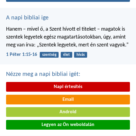
A napi bibliai ige
Hanem – mivel ő, a Szent hívott el titeket – magatok is
szentek legyetek egész magatartásotokban, úgy, amint
meg van írva: „Szentek legyetek, mert én szent vagyok.”
1 Péter 1:15-16
szentség
élet
hívás
Nézze meg a napi bibliai igét:
Napi értesítés
Email
Android
Legyen az Ön weboldalán