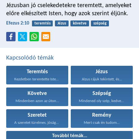
Jézusban jó cselekedetekre teremtett, amelyeket
előre elkészített Isten, hogy azok szerint éljünk.
Efezus 2:10
teremtés
Jézus
követve
szépség
Kapcsolódó témák
Teremtés
Jézus
Kezdetben teremtette Isten a...
Jézus rájuk tekintett, és...
Követve
Szépség
Mindenben azon az úton...
Mindened oly szép, kedvesem...
Szeretet
Remény
A szeretet türelmes, jóságos...
Mert csak én tudom...
További témák...