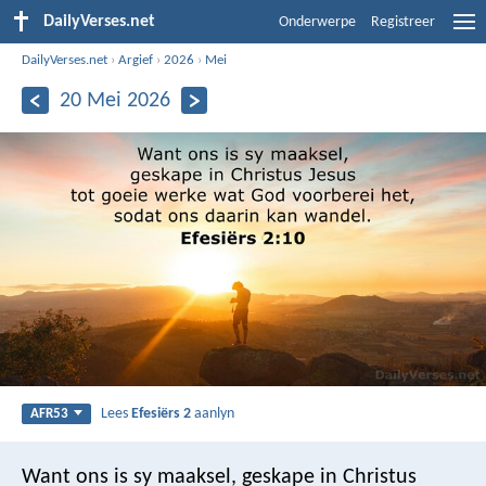
DailyVerses.net
Onderwerpe
Registreer
DailyVerses.net
›
Argief
›
2026
›
Mei
20 Mei 2026
Lees
Efesiërs 2
aanlyn
AFR53
Want ons is sy maaksel, geskape in Christus