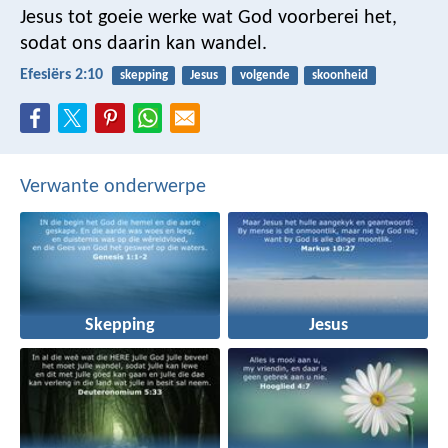
Jesus tot goeie werke wat God voorberei het,
sodat ons daarin kan wandel.
Efesiërs 2:10
skepping
Jesus
volgende
skoonheid
Verwante onderwerpe
Skepping
Jesus