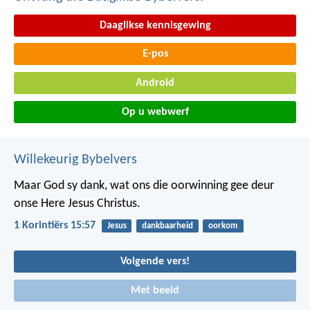
Daaglikse kennisgewing
E-pos
Android
Op u webwerf
Willekeurig Bybelvers
Maar God sy dank, wat ons die oorwinning gee deur
onse Here Jesus Christus.
1 Korintiërs 15:57
Jesus
dankbaarheid
oorkom
Volgende vers!
Met beeld