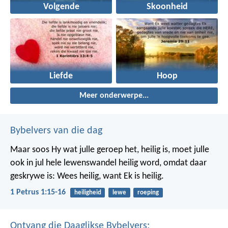
Volgende
Skoonheid
Liefde
Hoop
Meer onderwerpe...
Bybelvers van die dag
Maar soos Hy wat julle geroep het, heilig is, moet julle
ook in jul hele lewenswandel heilig word, omdat daar
geskrywe is: Wees heilig, want Ek is heilig.
1 Petrus 1:15-16
heiligheid
lewe
roeping
Ontvang die Daaglikse Bybelvers: