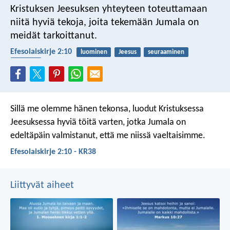
Kristuksen Jeesuksen yhteyteen toteuttamaan
niitä hyviä tekoja, joita tekemään Jumala on
meidät tarkoittanut.
Efesolaiskirje 2:10
luominen
Jeesus
seuraaminen
kauneus
Sillä me olemme hänen tekonsa, luodut Kristuksessa
Jeesuksessa hyviä töitä varten, jotka Jumala on
edeltäpäin valmistanut, että me niissä vaeltaisimme.
Efesolaiskirje 2:10 - KR38
Liittyvät aiheet