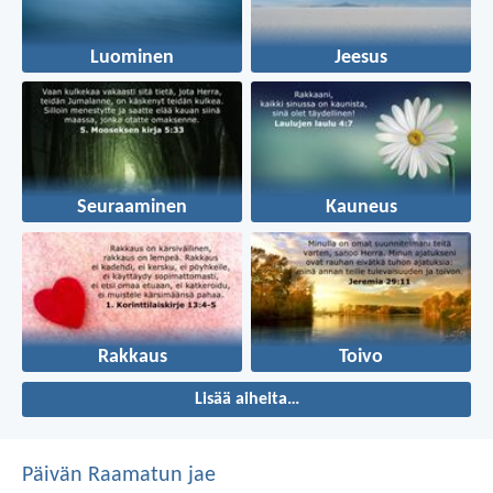
Luominen
Jeesus
Seuraaminen
Kauneus
Rakkaus
Toivo
Lisää aiheita…
Päivän Raamatun jae