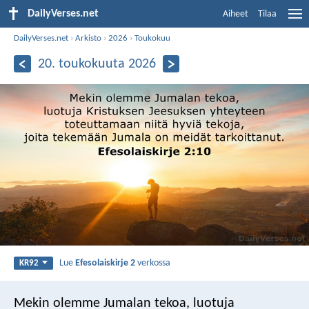
DailyVerses.net
Aiheet
Tilaa
DailyVerses.net
›
Arkisto
›
2026
›
Toukokuu
20. toukokuuta 2026
Lue
Efesolaiskirje 2
verkossa
KR92
Mekin olemme Jumalan tekoa, luotuja