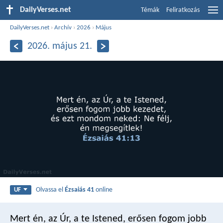
DailyVerses.net
Témák
Feliratkozás
DailyVerses.net
›
Archív
›
2026
›
Május
2026. május 21.
Olvassa el
Ézsaiás 41
online
UF
Mert én, az Úr, a te Istened,
erősen fogom jobb