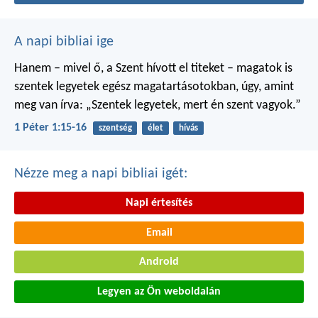
A napi bibliai ige
Hanem – mivel ő, a Szent hívott el titeket – magatok is
szentek legyetek egész magatartásotokban, úgy, amint
meg van írva: „Szentek legyetek, mert én szent vagyok.”
1 Péter 1:15-16
szentség
élet
hívás
Nézze meg a napi bibliai igét:
Napi értesítés
Email
Android
Legyen az Ön weboldalán