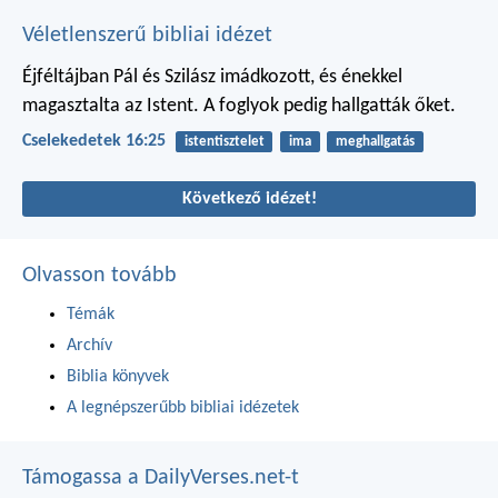
Véletlenszerű bibliai idézet
Éjféltájban Pál és Szilász imádkozott, és énekkel
magasztalta az Istent. A foglyok pedig hallgatták őket.
Cselekedetek 16:25
istentisztelet
ima
meghallgatás
Következő idézet!
Olvasson tovább
Témák
Archív
Biblia könyvek
A legnépszerűbb bibliai idézetek
Támogassa a DailyVerses.net-t