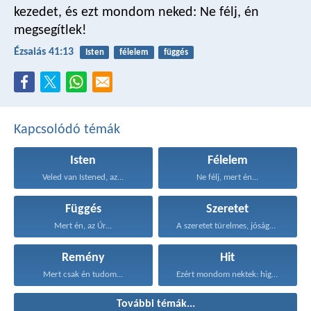
kezedet,
és ezt mondom neked: Ne félj,
én
megsegítlek!
Ézsaiás 41:13
Isten
félelem
függés
Kapcsolódó témák
Isten
Félelem
Veled van Istened, az...
Ne félj, mert én...
Függés
Szeretet
Mert én, az Úr...
A szeretet türelmes, jóságos...
Remény
Hit
Mert csak én tudom...
Ezért mondom nektek: higgyétek...
További témák...