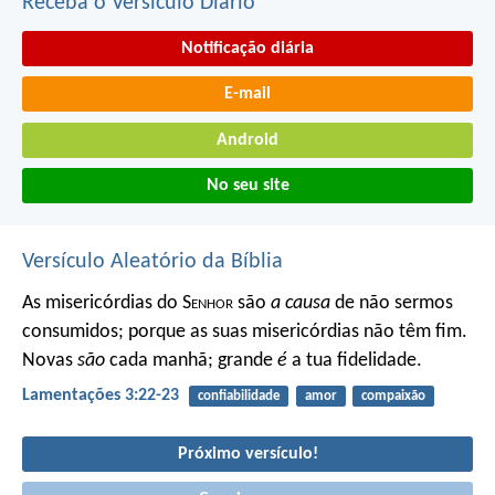
Receba o Versículo Diário
Notificação diária
E-mail
Android
No seu site
Versículo Aleatório da Bíblia
As misericórdias do S
enhor
são
a causa
de não sermos
consumidos;
porque as suas misericórdias não têm fim.
Novas
são
cada manhã; grande
é
a tua fidelidade.
Lamentações 3:22-23
confiabilidade
amor
compaixão
Próximo versículo!