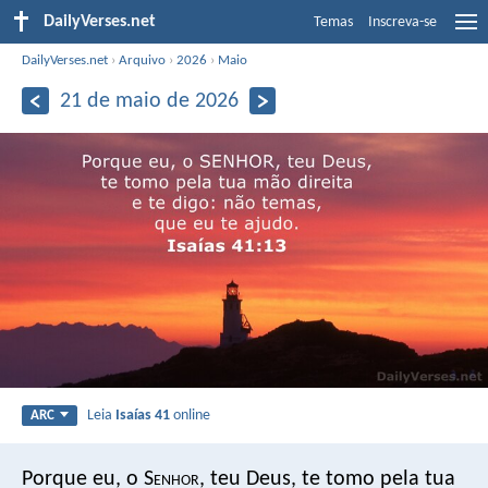
DailyVerses.net
Temas
Inscreva-se
DailyVerses.net
›
Arquivo
›
2026
›
Maio
21 de maio de 2026
Leia
Isaías 41
online
ARC
Porque eu, o S
enhor
, teu Deus,
te tomo pela tua