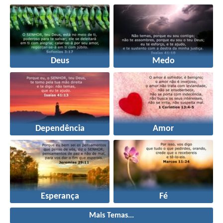
Deus
Medo
Dependência
Amor
Esperança
Fé
Mais Temas...