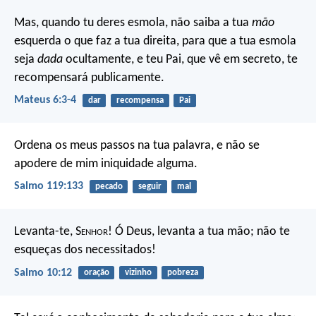
Mas, quando tu deres esmola, não saiba a tua
mão
esquerda o que faz a tua direita, para que a tua esmola
seja
dada
ocultamente, e teu Pai, que vê em secreto, te
recompensará publicamente.
Mateus 6:3-4
dar
recompensa
Pai
Ordena os meus passos na tua palavra,
e não se
apodere de mim iniquidade alguma.
Salmo 119:133
pecado
seguir
mal
Levanta-te, S
enhor
! Ó Deus, levanta a tua mão;
não te
esqueças dos necessitados!
Salmo 10:12
oração
vizinho
pobreza