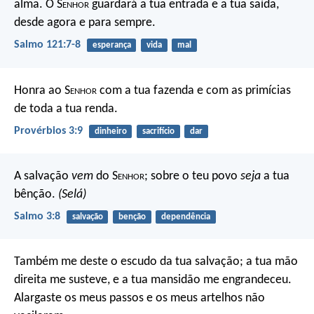
alma.
O S
enhor
guardará a tua entrada e a tua saída,
desde agora e para sempre.
Salmo 121:7-8
esperança
vida
mal
Honra ao S
enhor
com a tua fazenda
e com as primícias
de toda a tua renda.
Provérbios 3:9
dinheiro
sacrifício
dar
A salvação
vem
do S
enhor
;
sobre o teu povo
seja
a tua
bênção.
(Selá)
Salmo 3:8
salvação
benção
dependência
Também me deste o escudo da tua salvação;
a tua mão
direita me susteve,
e a tua mansidão me engrandeceu.
Alargaste os meus passos
e os meus artelhos não