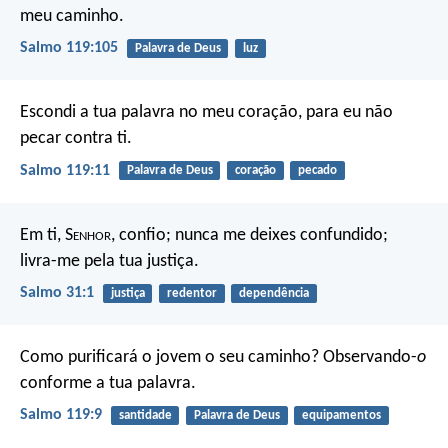
meu caminho.
Salmo 119:105
Palavra de Deus
luz
Escondi a tua palavra no meu coração,
para eu não
pecar contra ti.
Salmo 119:11
Palavra de Deus
coração
pecado
Em ti, S
enhor
, confio;
nunca me deixes confundido;
livra-me pela tua justiça.
Salmo 31:1
justiça
redentor
dependência
Como purificará o jovem o seu caminho?
Observando-
o
conforme a tua palavra.
Salmo 119:9
santidade
Palavra de Deus
equipamentos