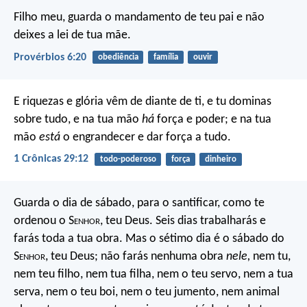
Filho meu, guarda o mandamento de teu pai
e não
deixes a lei de tua mãe.
Provérbios 6:20
obediência
família
ouvir
E riquezas e glória vêm de diante de ti, e tu dominas
sobre tudo, e na tua mão
há
força e poder; e na tua
mão
está
o engrandecer e dar força a tudo.
1 Crônicas 29:12
todo-poderoso
força
dinheiro
Guarda o dia de sábado, para o santificar, como te
ordenou o S
enhor
, teu Deus. Seis dias trabalharás e
farás toda a tua obra. Mas o sétimo dia é o sábado do
S
enhor
, teu Deus; não farás nenhuma obra
nele,
nem tu,
nem teu filho, nem tua filha, nem o teu servo, nem a tua
serva, nem o teu boi, nem o teu jumento, nem animal