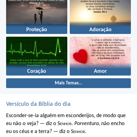
Proteção
Adoração
Coração
Amor
Mais Temas...
Versículo da Bíblia do dia
Esconder-se-ia alguém em esconderijos, de modo que
eu não o veja? — diz o S
enhor
.
Porventura,
não encho
eu os céus e a terra? — diz o S
enhor
.