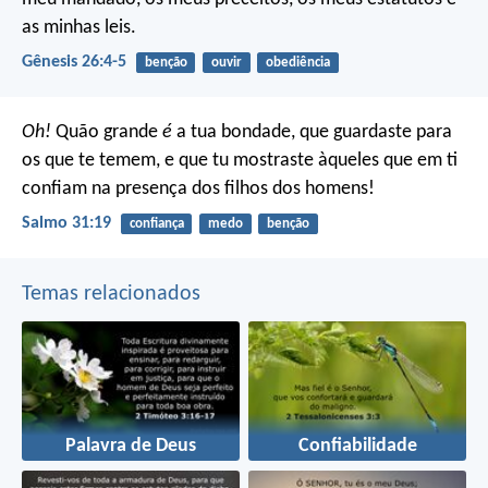
as minhas leis.
Gênesis 26:4-5
benção
ouvir
obediência
Oh!
Quão grande
é
a tua bondade,
que guardaste para
os que te temem,
e que tu mostraste àqueles que em ti
confiam
na presença dos filhos dos homens!
Salmo 31:19
confiança
medo
benção
Temas relacionados
Palavra de Deus
Confiabilidade