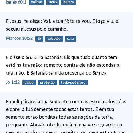
Isaías 60:1
valioso
Deus
beleza
E Jesus lhe disse: Vai, a tua fé te salvou. E logo viu, e
seguiu a Jesus pelo caminho.
Marcos 10:52
fé
salvação
cura
E disse o S
enhor
a Satanás: Eis que tudo quanto tem
está
na tua mão; somente contra ele não estendas a
tua mão. E Satanás saiu da presença do S
enhor
.
Jó 1:12
diabo
proteção
todo-poderoso
E multiplicarei a tua semente como as estrelas dos céus
e darei à tua semente todas estas terras. E em tua
semente serão benditas todas as nações da terra,
porquanto Abraão obedeceu à minha voz e guardou o
meu mandado, os meus preceitos, os meus estatutos e