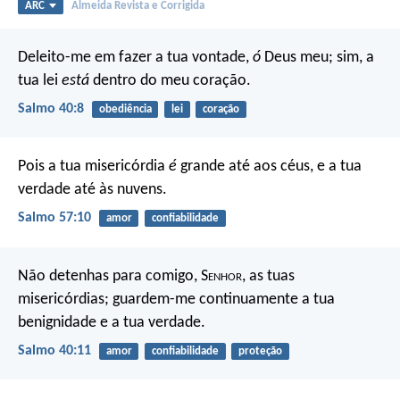
ARC
Almeida Revista e Corrigida
Deleito-me em fazer a tua vontade,
ó
Deus meu;
sim, a
tua lei
está
dentro do meu coração.
Salmo 40:8
obediência
lei
coração
Pois a tua misericórdia
é
grande até aos céus,
e a tua
verdade até às nuvens.
Salmo 57:10
amor
confiabilidade
Não detenhas para comigo, S
enhor
, as tuas
misericórdias;
guardem-me continuamente a tua
benignidade e a tua verdade.
Salmo 40:11
amor
confiabilidade
proteção