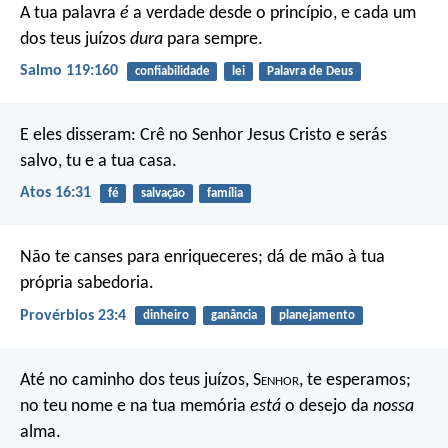
A tua palavra
é
a verdade desde o princípio,
e cada um
dos teus juízos
dura
para sempre.
Salmo 119:160
confiabilidade
lei
Palavra de Deus
E eles disseram: Crê no Senhor Jesus Cristo e serás
salvo, tu e a tua casa.
Atos 16:31
fé
salvação
família
Não te canses para enriqueceres;
dá de mão à tua
própria sabedoria.
Provérbios 23:4
dinheiro
ganância
planejamento
Até no caminho dos teus juízos,
S
enhor
, te esperamos;
no teu nome e na tua memória
está
o desejo da
nossa
alma.