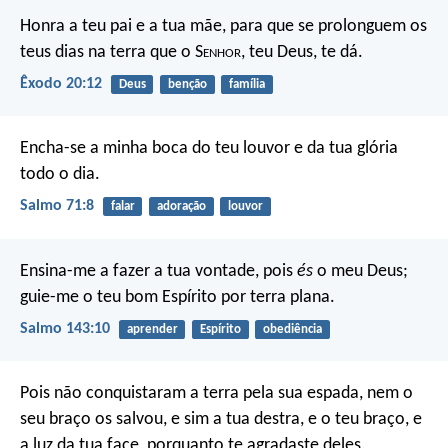
Honra a teu pai e a tua mãe, para que se prolonguem os
teus dias na terra que o S
enhor
, teu Deus, te dá.
Êxodo 20:12
Deus
benção
família
Encha-se a minha boca do teu louvor
e da tua glória
todo o dia.
Salmo 71:8
falar
adoração
louvor
Ensina-me a fazer a tua vontade, pois
és
o meu Deus;
guie-me o teu bom Espírito por terra plana.
Salmo 143:10
aprender
Espírito
obediência
Pois não conquistaram a terra pela sua espada,
nem o
seu braço os salvou,
e sim a tua destra, e o teu braço,
e
a luz da tua face,
porquanto te agradaste deles.