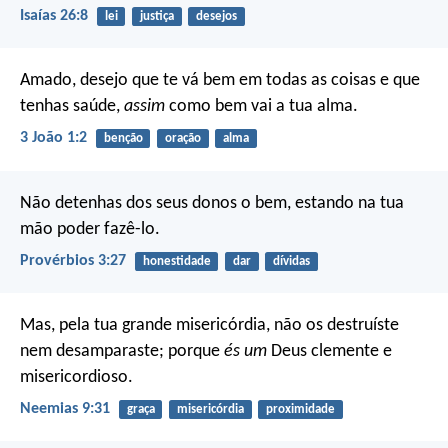
Isaías 26:8
lei
justiça
desejos
Amado, desejo que te vá bem em todas as coisas e que
tenhas saúde,
assim
como bem vai a tua alma.
3 João 1:2
benção
oração
alma
Não detenhas dos seus donos o bem,
estando na tua
mão poder fazê-lo.
Provérbios 3:27
honestidade
dar
dívidas
Mas, pela tua grande misericórdia, não os destruíste
nem desamparaste; porque
és um
Deus clemente e
misericordioso.
Neemias 9:31
graça
misericórdia
proximidade