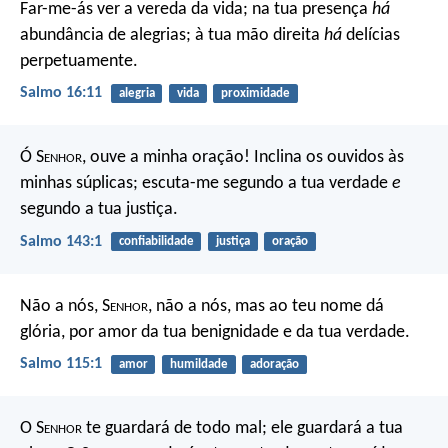
Far-me-ás ver a vereda da vida;
na tua presença
há
abundância de alegrias;
à tua mão direita
há
delícias
perpetuamente.
Salmo 16:11
alegria
vida
proximidade
Ó S
enhor
, ouve a minha oração!
Inclina os ouvidos às
minhas súplicas;
escuta-me segundo a tua verdade
e
segundo a tua justiça.
Salmo 143:1
confiabilidade
justiça
oração
Não a nós, S
enhor
, não a nós,
mas ao teu nome dá
glória,
por amor da tua benignidade e da tua verdade.
Salmo 115:1
amor
humildade
adoração
O S
enhor
te guardará de todo mal;
ele guardará a tua