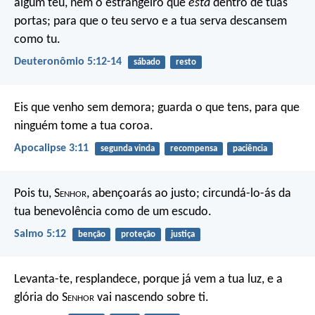
algum teu, nem o estrangeiro que
está
dentro de tuas
portas; para que o teu servo e a tua serva descansem
como tu.
Deuteronômio 5:12-14
sábado
resto
Eis que venho sem demora; guarda o que tens, para que
ninguém tome a tua coroa.
Apocalipse 3:11
segunda vinda
recompensa
paciência
Pois tu, S
enhor
, abençoarás ao justo;
circundá-lo-ás da
tua benevolência como de um escudo.
Salmo 5:12
benção
proteção
justiça
Levanta-te, resplandece, porque já vem a tua luz,
e a
glória do S
enhor
vai nascendo sobre ti.