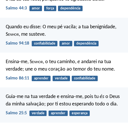
Salmo 44:3
amor
força
dependência
Quando eu disse: O meu pé vacila;
a tua benignidade,
S
enhor
, me susteve.
Salmo 94:18
confiabilidade
amor
dependência
Ensina-me, S
enhor
, o teu caminho,
e
andarei na tua
verdade;
une o meu coração ao temor do teu nome.
Salmo 86:11
aprender
verdade
confiabilidade
Guia-me na tua verdade e ensina-me,
pois tu
és
o Deus
da minha salvação;
por ti estou esperando todo o dia.
Salmo 25:5
verdade
aprender
esperança