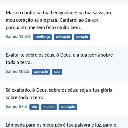
Mas eu confio na tua benignidade;
na tua salvação,
meu coração se alegrará.
Cantarei ao S
enhor
,
porquanto me tem feito muito bem.
Salmo 13:5-6
confiança
adoração
coração
Exalta-te sobre os céus, ó Deus,
e a tua glória sobre
toda a terra.
Salmo 108:5
adoração
céu
Sê exaltado, ó Deus, sobre os céus;
seja a tua glória
sobre toda a terra.
Salmo 57:5
céu
mundo
adoração
Lâmpada para os meus pés é tua palavra
e luz, para o