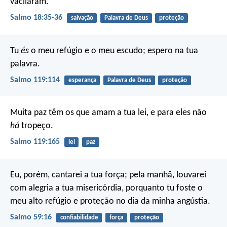
vacilaram.
Salmo 18:35-36
salvação
Palavra de Deus
proteção
Tu
és
o meu refúgio e o meu escudo;
espero na tua
palavra.
Salmo 119:114
esperança
Palavra de Deus
proteção
Muita paz têm os que amam a tua lei,
e para eles não
há
tropeço.
Salmo 119:165
lei
paz
Eu, porém, cantarei a tua força;
pela manhã, louvarei
com alegria a tua misericórdia,
porquanto tu foste o
meu alto refúgio
e proteção no dia da minha angústia.
Salmo 59:16
confiabilidade
força
proteção