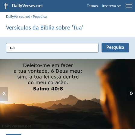
DailyVerses.net
Temas
Inscreva-se
DailyVerses.net
›
Pesquisa
Versículos da Bíblia sobre 'Tua'
«
»