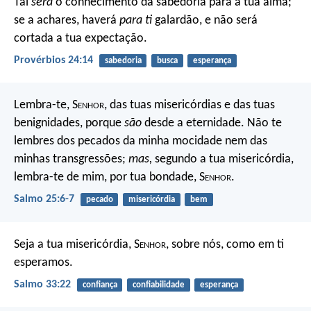
Tal
será
o conhecimento da sabedoria para a tua alma;
se a achares, haverá
para ti
galardão,
e não será
cortada a tua expectação.
Provérbios 24:14
sabedoria
busca
esperança
Lembra-te, S
enhor
, das tuas misericórdias e das tuas
benignidades,
porque
são
desde a eternidade.
Não te
lembres dos pecados da minha mocidade
nem das
minhas transgressões;
mas,
segundo a tua misericórdia,
lembra-te de mim, por tua bondade, S
enhor
.
Salmo 25:6-7
pecado
misericórdia
bem
Seja a tua misericórdia, S
enhor
,
sobre nós, como em ti
esperamos.
Salmo 33:22
confiança
confiabilidade
esperança