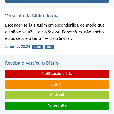
Versículo da Bíblia do dia
Esconder-se-ia alguém em esconderijos, de modo que
eu não o veja? — diz o S
enhor
.
Porventura,
não encho
eu os céus e a terra? — diz o S
enhor
.
Jeremias 23:24
Deus
céu
Receba o Versículo Diário
Notificação diária
E-mail
Android
No seu site