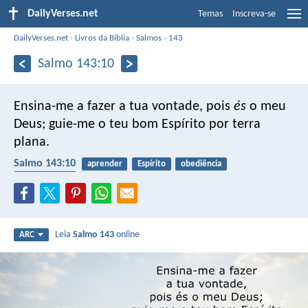
DailyVerses.net
Temas
Inscreva-se
DailyVerses.net
›
Livros da Bíblia
›
Salmos
›
143
Salmo 143:10
Ensina-me a fazer a tua vontade, pois
és
o meu
Deus;
guie-me o teu bom Espírito por terra
plana.
Salmo 143:10
aprender
Espírito
obediência
Espírito Santo
Leia
Salmo 143
online
ARC