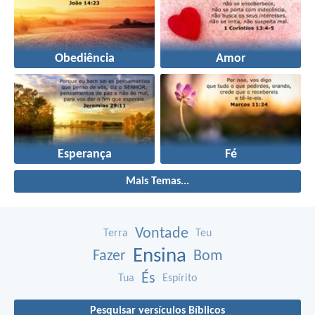
Obediência
Amor
Esperança
Fé
Mais Temas...
Vontade
Terra
Teu
Ensina
Fazer
Bom
És
Tua
Espírito
Pesquisar versículos Bíblicos