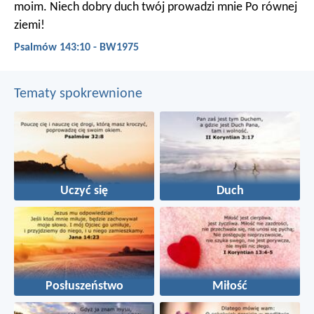
moim.
Niech dobry duch twój prowadzi mnie
Po równej
ziemi!
Psalmów 143:10 - BW1975
Tematy spokrewnione
Uczyć się
Duch
Posłuszeństwo
Miłość