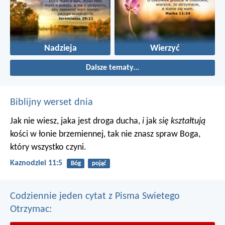
Nadzieja
Wierzyć
Dalsze tematy...
Biblijny werset dnia
Jak nie wiesz, jaka jest droga ducha,
i
jak
się kształtują
kości w łonie brzemiennej, tak nie znasz spraw Boga,
który wszystko czyni.
Kaznodziei 11:5
Bóg
pojąć
Codziennie jeden cytat z Pisma Swietego
Otrzymac: