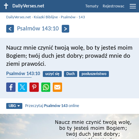
DailyVerses.net
Tematy
Rejestrowac
DailyVerses.net
›
Ksiazki Biblijne
›
Psalmów
›
143
Psalmów 143:10
Naucz mnie czynić twoją wolę,
bo ty jesteś moim
Bogiem;
twój duch jest dobry;
prowadź mnie do
ziemi prawości.
Psalmów 143:10
uczyć się
Duch
posłuszeństwo
Duch Święty
Przeczytaj
Psalmów 143
online
UBG