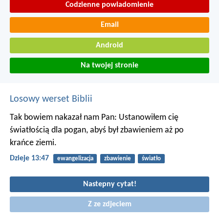
Codzienne powiadomienie
Email
Android
Na twojej stronie
Losowy werset Biblii
Tak bowiem nakazał nam Pan: Ustanowiłem cię
światłością dla pogan, abyś był zbawieniem aż po
krańce ziemi.
Dzieje 13:47
ewangelizacja
zbawienie
światło
Nastepny cytat!
Z ze zdjeciem