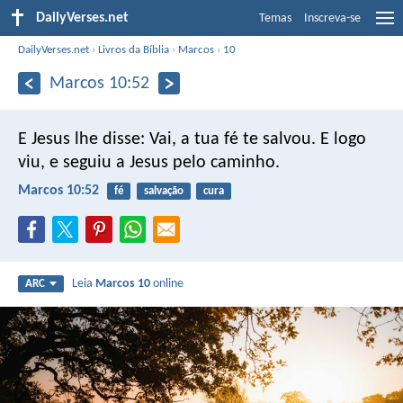
DailyVerses.net
Temas
Inscreva-se
DailyVerses.net
›
Livros da Bíblia
›
Marcos
›
10
Marcos 10:52
E Jesus lhe disse: Vai, a tua fé te salvou. E logo
viu, e seguiu a Jesus pelo caminho.
Marcos 10:52
fé
salvação
cura
Leia
Marcos 10
online
ARC