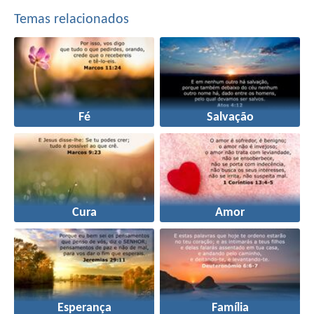
Temas relacionados
Fé
Salvação
Cura
Amor
Esperança
Família