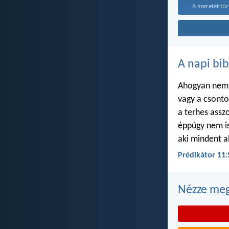
A szeretet tür
A napi bib
Ahogyan nem i
vagy a csont
a terhes ass
éppúgy nem i
aki mindent a
Prédikátor 11:
Nézze meg 