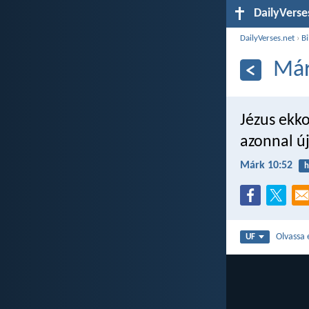
DailyVerse
DailyVerses.net
›
Bi
Már
Jézus ekko
azonnal új
Márk 10:52
h
Olvassa 
UF