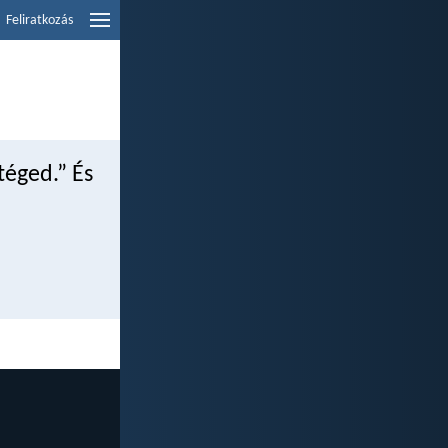
Feliratkozás
téged.” És