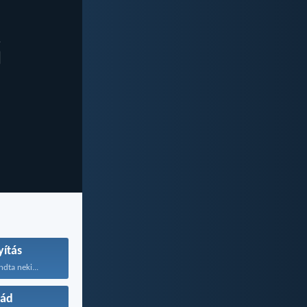
ítás
dta neki...
lád