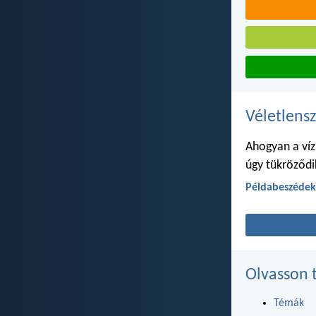
Véletlensz
Ahogyan a víz 
úgy tükröződi
Példabeszédek
Olvasson 
Témák