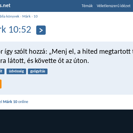
s.net
Témák
Véletlenszerű idézet
blia könyvek
›
Márk
›
10
k 10:52
r így szólt hozzá: „Menj el, a hited megtartott 
ra látott, és követte őt az úton.
it
üdvösség
gyógyítás
el
Márk 10
online