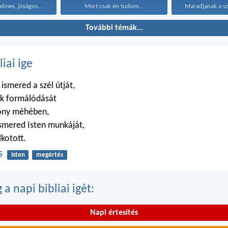
elmes, jóságos...
Mert csak én tudom...
További témák...
liai ige
smered a szél útját,
ok formálódását
zony méhében,
smered Isten munkáját,
lkotott.
5
Isten
megértés
a napi bibliai igét:
Napi értesítés