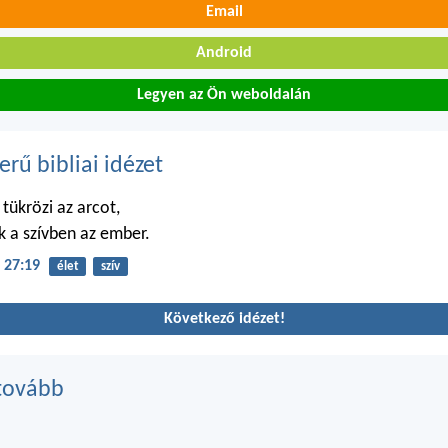
Email
Android
Legyen az Ön weboldalán
erű bibliai idézet
tükrözi az arcot,
k a szívben az ember.
 27:19
élet
szív
Következő idézet!
tovább