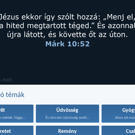
dó témák
Hit
Üdvösség
Gyógy
Ezért mondom nektek: higgyétek...
És nincsen üdvösség senki...
Jézus ezt mon
retet
Remény
Csa