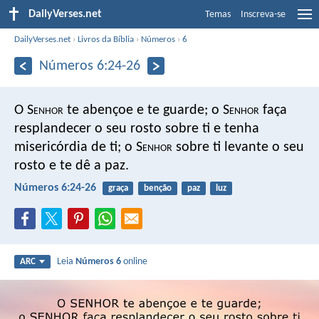
DailyVerses.net
Temas
Inscreva-se
DailyVerses.net
›
Livros da Bíblia
›
Números
›
6
Números 6:24-26
O S
enhor
te abençoe e te guarde;
o S
enhor
faça
resplandecer o seu rosto sobre ti e tenha
misericórdia de ti;
o S
enhor
sobre ti levante o seu
rosto e te dê a paz.
Números 6:24-26
graça
benção
paz
luz
Leia
Números 6
online
ARC