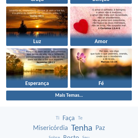
Luz
Amor
Esperança
Fé
Mais Temas...
Faça
Ti
Te
Tenha
Misericórdia
Paz
Sobre
Seu