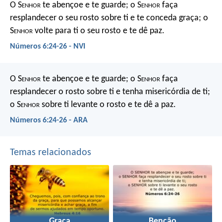
O S
enhor
te abençoe e te guarde;
o S
enhor
faça
resplandecer o seu rosto sobre ti e te conceda graça;
o
S
enhor
volte para ti o seu rosto e te dê paz.
Números 6:24-26 - NVI
O S
enhor
te abençoe e te guarde;
o S
enhor
faça
resplandecer o rosto sobre ti
e tenha misericórdia de ti;
o S
enhor
sobre ti levante o rosto
e te dê a paz.
Números 6:24-26 - ARA
Temas relacionados
Graça
Benção