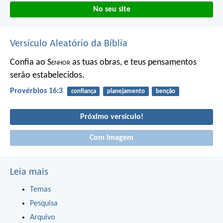
No seu site
Versículo Aleatório da Bíblia
Confia ao S
enhor
as tuas obras,
e teus pensamentos
serão estabelecidos.
Provérbios 16:3
confiança
planejamento
benção
Próximo versículo!
Com imagem
Leia mais
Temas
Pesquisa
Arquivo