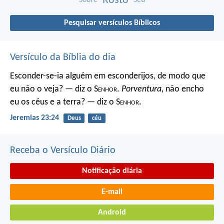
Rosto
Pesquisar versículos Bíblicos
Versículo da Bíblia do dia
Esconder-se-ia alguém em esconderijos, de modo que
eu não o veja? — diz o S
enhor
.
Porventura,
não encho
eu os céus e a terra? — diz o S
enhor
.
Jeremias 23:24
Deus
céu
Receba o Versículo Diário
Notificação diária
E-mail
Android