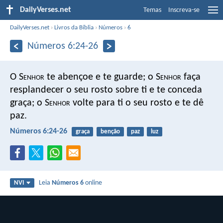
DailyVerses.net
Temas
Inscreva-se
DailyVerses.net
›
Livros da Bíblia
›
Números
›
6
Números 6:24-26
O S
enhor
te abençoe e te guarde;
o S
enhor
faça
resplandecer o seu rosto sobre ti e te conceda
graça;
o S
enhor
volte para ti o seu rosto e te dê
paz.
Números 6:24-26
graça
benção
paz
luz
Leia
Números 6
online
NVI