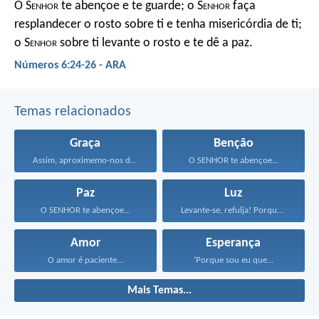
O S
enhor
te abençoe e te guarde;
o S
enhor
faça
resplandecer o rosto sobre ti
e tenha misericórdia de ti;
o S
enhor
sobre ti levante o rosto
e te dê a paz.
Números 6:24-26 - ARA
Temas relacionados
Graça
Benção
Assim, aproximemo-nos do trono...
O SENHOR te abençoe...
Paz
Luz
O SENHOR te abençoe...
Levante-se, refulja! Porque chegou...
Amor
Esperança
O amor é paciente...
‘Porque sou eu que...
Mais Temas...