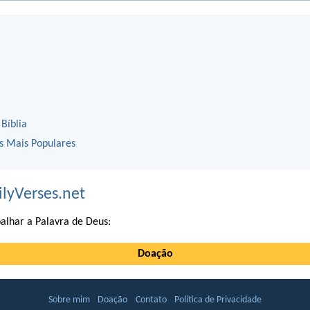
 Bíblia
os Mais Populares
ilyVerses.net
alhar a Palavra de Deus:
Doação
Sobre mim
Doação
Contato
Política de Privacidade