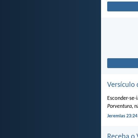
Versículo 
Esconder-se-i
Porventura,
nã
Jeremias 23:24
Receba o V