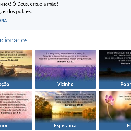
enhor
! Ó Deus, ergue a mão!
ças dos pobres.
 ARA
acionados
ação
Vizinho
Pobr
mor
Esperança
F