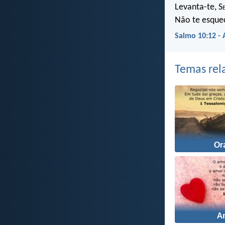
Levanta-te, S
Não te esque
Salmo 10:12 -
Temas rel
Or
A