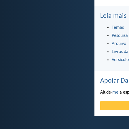
Leia mais
Temas
Pesquisa
Arquivo
Livros da
Versícul
Apoiar Da
Ajude-
me
a esp