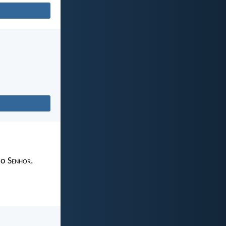
 o S
enhor
.