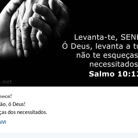
enhor
!
ão, ó Deus!
ças dos necessitados.
NVI