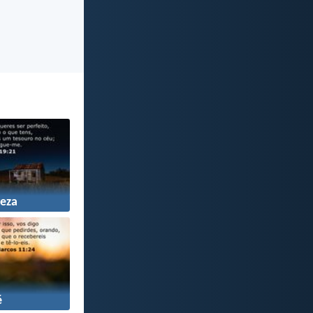
eza
é