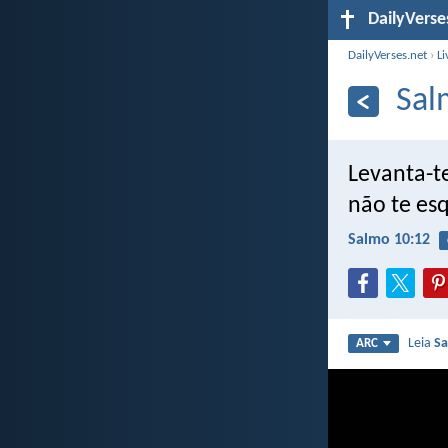
DailyVerse
DailyVerses.net
›
Li
Sal
Levanta-te
não te es
Salmo 10:12
Leia
Sa
ARC