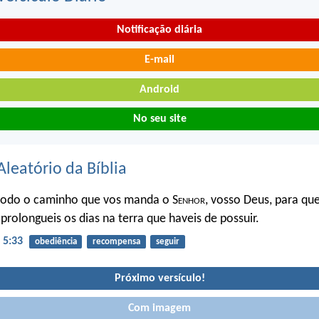
Notificação diária
E-mail
Android
No seu site
Aleatório da Bíblia
todo o caminho que vos manda o S
enhor
, vosso Deus, para que
prolongueis os dias na terra que haveis de possuir.
 5:33
obediência
recompensa
seguir
Próximo versículo!
Com imagem