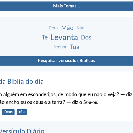
Mais Temas...
Mão
Deus
Não
Levanta
Te
Dos
Tua
Senhor
Pesquisar versículos Bíblicos
da Bíblia do dia
a alguém em esconderijos, de modo que eu não o veja? — diz
o encho eu os céus e a terra? — diz o S
enhor
.
Deus
céu
ersículo Diário