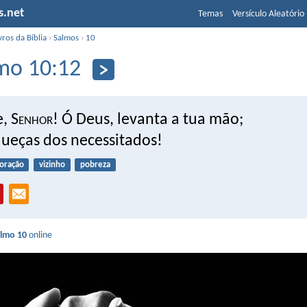
s.net
Temas
Versículo Aleatório
vros da Bíblia
›
Salmos
›
10
mo 10:12
, S
enhor
! Ó Deus, levanta a tua mão;
queças dos necessitados!
oração
vizinho
pobreza
lmo 10
online