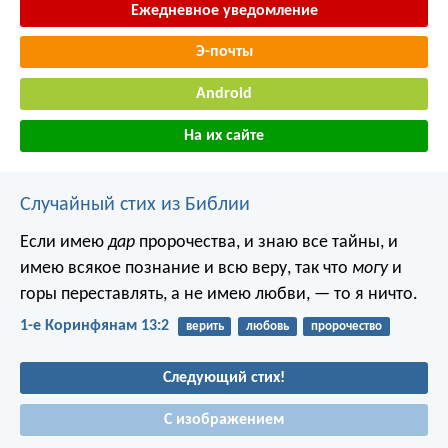
Ежедневное уведомление
Э-почты
Android
На их сайте
Случайный стих из Библии
Если имею
дар
пророчества, и знаю все тайны, и
имею всякое познание и всю веру, так что
могу
и
горы переставлять, а не имею любви, — то я ничто.
1-е Коринфянам 13:2
верить
любовь
пророчество
Следующий стих!
С изображением