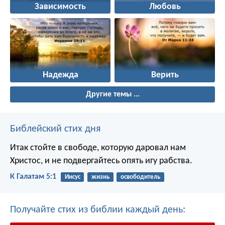
Зависимость
Любовь
Надежда
Верить
Другие темы ...
Библейский стих дня
Итак стойте в свободе, которую даровал нам
Христос, и не подвергайтесь опять игу рабства.
К Галатам 5:1
Иисус
жизнь
освободитель
Получайте стих из библии каждый день: