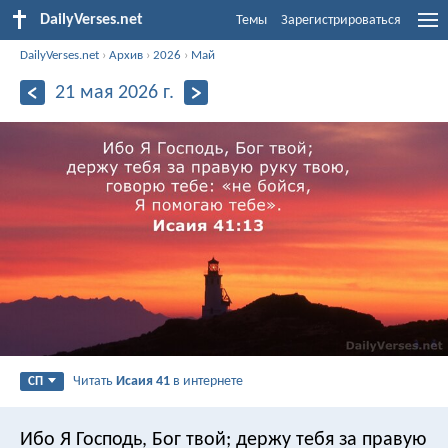
DailyVerses.net
Темы
Зарегистрироваться
DailyVerses.net
›
Архив
›
2026
›
Май
21 мая 2026 г.
Читать
Исаия 41
в интернете
СП
Ибо Я Господь, Бог твой;
держу тебя за правую