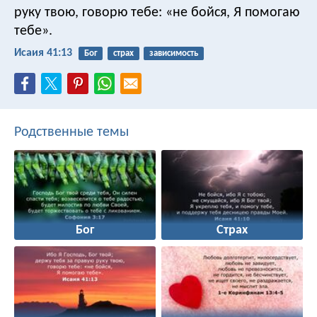
руку твою,
говорю тебе: «не бойся,
Я помогаю
тебе».
Исаия 41:13
Бог
страх
зависимость
Родственные темы
Бог
Страх