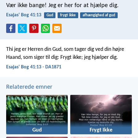
Vær ikke bange! Jeg er her for at hjælpe dig.
Esajasʼ Bog 41:13
Gud
frygt ikke
afhængighed af gud
Thi jeg er Herren din Gud,
som tager dig ved din højre
Haand,
som siger til dig: Frygt ikke; jeg hjælper dig.
Esajasʼ Bog 41:13 - DA1871
Relaterede emner
Gud
Frygt Ikke