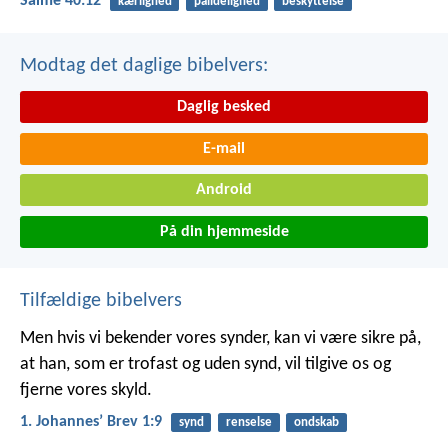
Salme 40:12
kærlighed
pålidelighed
beskyttelse
Modtag det daglige bibelvers:
Daglig besked
E-mail
Android
På din hjemmeside
Tilfældige bibelvers
Men hvis vi bekender vores synder, kan vi være sikre på,
at han, som er trofast og uden synd, vil tilgive os og
fjerne vores skyld.
1. Johannesʼ Brev 1:9
synd
renselse
ondskab