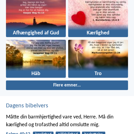
Afhængighed af Gud
Kærlighed
Håb
Tro
Flere emner...
Dagens bibelvers
Måtte din barmhjertighed vare ved, Herre.
Må din
kærlighed og trofasthed altid omslutte mig.