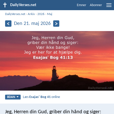
DailyVerses.net
Emner
Abonner
DailyVerses.net
›
Arkiv
›
2026
›
Maj
Den 21. maj 2026
Læs
Esajasʼ Bog 41
online
BDAN
Jeg, Herren din Gud, griber din hånd og siger: