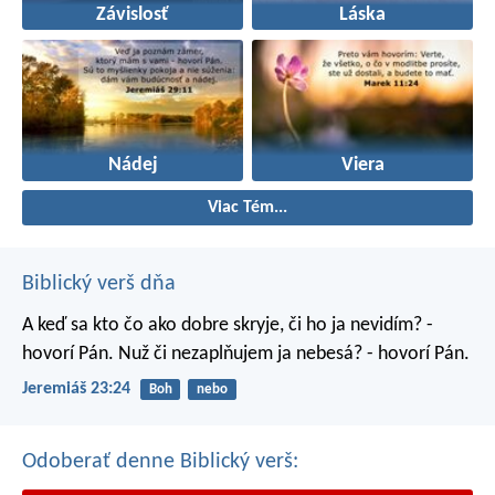
Závislosť
Láska
Nádej
Viera
Viac Tém...
Biblický verš dňa
A keď sa kto čo ako dobre skryje, či ho ja nevidím? -
hovorí Pán. Nuž či nezaplňujem ja nebesá? - hovorí Pán.
Jeremiáš 23:24
Boh
nebo
Odoberať denne Biblický verš: