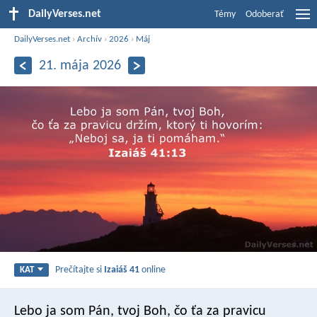
DailyVerses.net
Témy
Odoberať
DailyVerses.net
›
Archív
›
2026
›
Máj
21. mája 2026
Prečítajte si
Izaiáš 41
online
KAT
Lebo ja som Pán, tvoj Boh,
čo ťa za pravicu