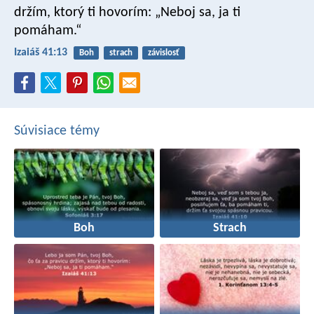
držím, ktorý ti hovorím:
„Neboj sa, ja ti
pomáham.“
Izaiáš 41:13
Boh
strach
závislosť
Súvisiace témy
Boh
Strach