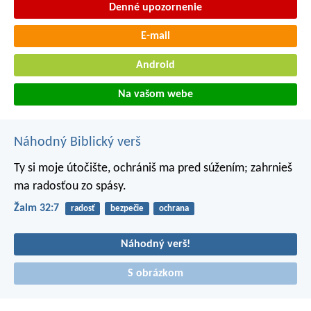
Denné upozornenie
E-mail
Android
Na vašom webe
Náhodný Biblický verš
Ty si moje útočište,
ochrániš ma pred súžením;
zahrnieš
ma radosťou zo spásy.
Žalm 32:7
radosť
bezpečie
ochrana
Náhodný verš!
S obrázkom