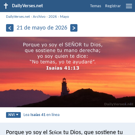
DailyVerses.net
Temas
Registrar
DailyVerses.net
›
Archivo
›
2026
›
Mayo
21 de mayo de 2026
Lea
Isaías 41
en línea
NVI
Porque yo soy el S
eñor
tu Dios,
que sostiene tu