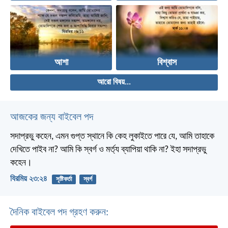
আশা
বিশ্বাস
আরো বিষয়...
আজকের জন্য বাইবেল পদ
সদাপ্রভু কহেন, এমন গুপ্ত স্থানে কি কেহ লুকাইতে পারে যে, আমি তাহাকে
দেখিতে পাইব না? আমি কি স্বর্গ ও মর্ত্য ব্যাপিয়া থাকি না? ইহা সদাপ্রভু
কহেন।
যিরমিয় ২৩:২৪
সৃষ্টিকর্তা
স্বর্গ
দৈনিক বাইবেল পদ গ্রহণ করুন: