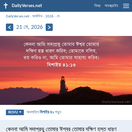
DailyVerses.net
বিষয়
সাবস্ক্রাইব
DailyVerses.net
›
আর্কাইভ
›
2026
›
মে
21 মে, 2026
অনলাইনে
যিশাইয় ৪১
পড়ুন
ROVU
কেননা আমি সদাপ্রভু তোমার ঈশ্বর তোমার দক্ষিণ হস্ত ধারণ