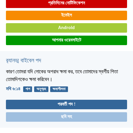
প্রতিদিনের নোটিফিকেশন
ইমেইল
Android
আপনার ওয়েবসাইটে
র‌্যানড্ম বাইবেল পদ
কারণ তোমরা যদি লোকের অপরাধ ক্ষমা কর, তবে তোমাদের স্বর্গীয় পিতা
তোমাদিগকেও ক্ষমা করিবেন।
মথি ৬:১৪
পাপ
অনুগ্রহ
ক্ষমাশীলতা
পরবর্তী পদ !
ছবি সহ