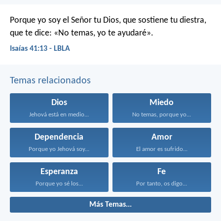
Porque yo soy el Señor tu Dios, que sostiene tu diestra,
que te dice: «No temas, yo te ayudaré».
Isaías 41:13 - LBLA
Temas relacionados
Dios
Miedo
Jehová está en medio...
No temas, porque yo...
Dependencia
Amor
Porque yo Jehová soy...
El amor es sufrido...
Esperanza
Fe
Porque yo sé los...
Por tanto, os digo...
Más Temas...