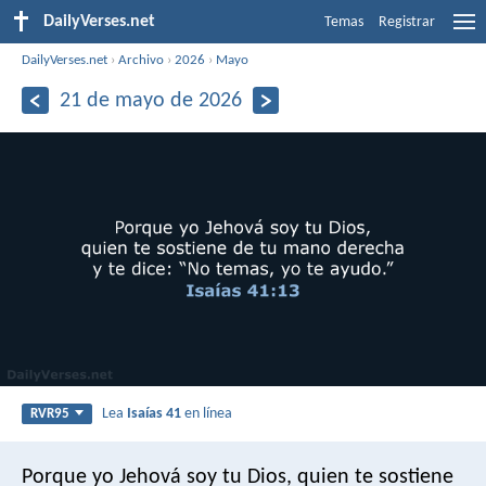
DailyVerses.net
Temas
Registrar
DailyVerses.net
›
Archivo
›
2026
›
Mayo
21 de mayo de 2026
Lea
Isaías 41
en línea
RVR95
Porque yo Jehová soy tu Dios,
quien te sostiene