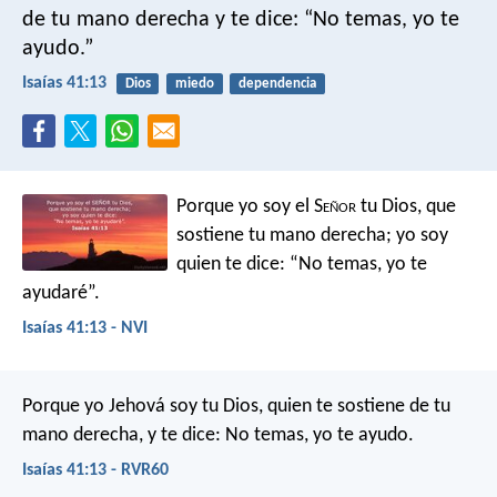
de tu mano derecha
y te dice: “No temas, yo te
ayudo.”
Isaías 41:13
Dios
miedo
dependencia
Porque yo soy el S
eñor
tu Dios,
que
sostiene tu mano derecha;
yo soy
quien te dice:
“No temas, yo te
ayudaré”.
Isaías 41:13 - NVI
Porque yo Jehová soy tu Dios,
quien te sostiene de tu
mano derecha,
y te dice: No temas, yo te ayudo.
Isaías 41:13 - RVR60