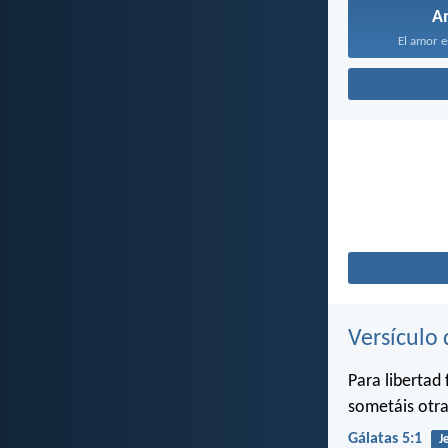
A
El amor e
Versículo 
Para libertad
sometáis otra
Gálatas 5:1
J