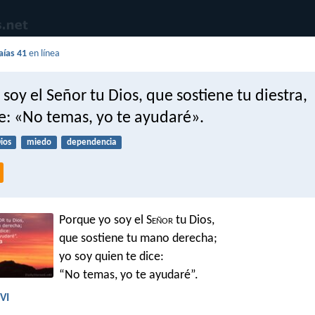
aías 41
en línea
soy el Señor tu Dios, que sostiene tu diestra,
e: «No temas, yo te ayudaré».
ios
miedo
dependencia
Porque yo soy el S
eñor
tu Dios,
que sostiene tu mano derecha;
yo soy quien te dice:
“No temas, yo te ayudaré”.
NVI