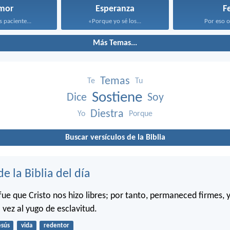
mor
Esperanza
F
s paciente...
«Porque yo sé los...
Por eso os
Más Temas...
Temas
Te
Tu
Sostiene
Dice
Soy
Diestra
Yo
Porque
Buscar versículos de la Biblia
de la Biblia del día
 fue que Cristo nos hizo libres; por tanto, permaneced firmes, 
 vez al yugo de esclavitud.
esús
vida
redentor