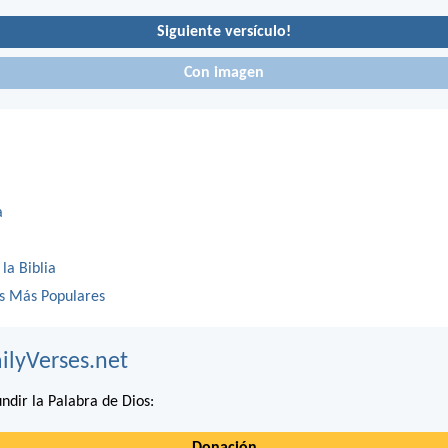
Siguiente versículo!
Con imagen
a
 la Biblia
os Más Populares
ilyVerses.net
ndir la Palabra de Dios: