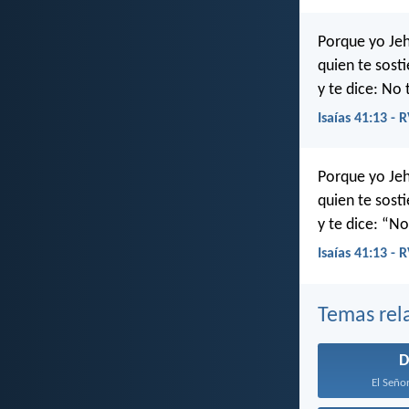
Porque yo Jeh
quien te sost
y te dice: No
Isaías 41:13 - 
Porque yo Jeh
quien te sost
y te dice: “N
Isaías 41:13 - 
Temas rel
D
El Señor