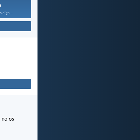
e
 digo...
y no os