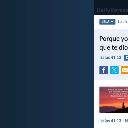
Lea
Is
LBLA
Porque yo 
que te dic
Isaías 41:13
D
Isaías 41:13 - 