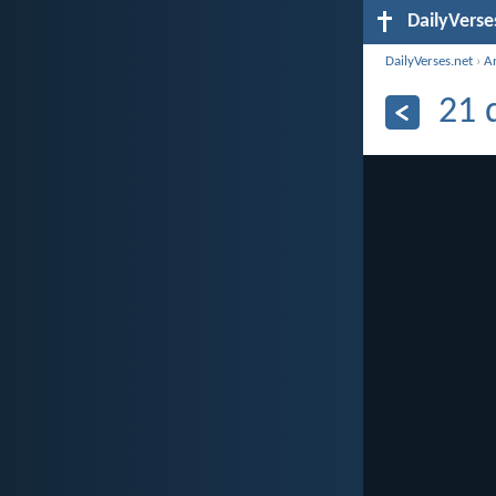
DailyVerse
DailyVerses.net
›
A
21 