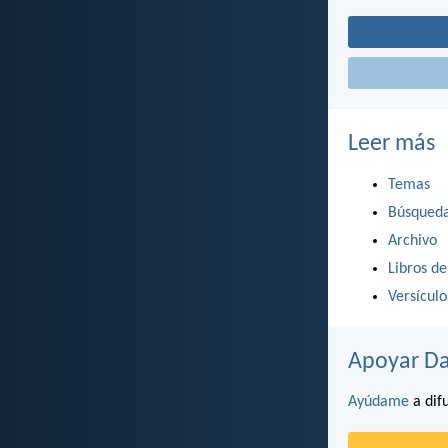
Leer más
Temas
Búsqued
Archivo
Libros de
Versícul
Apoyar Da
Ayúdame
a difu