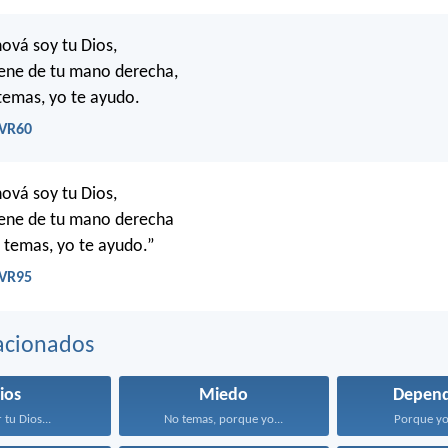
ová soy tu Dios,
iene de tu mano derecha,
 temas, yo te ayudo.
RVR60
ová soy tu Dios,
iene de tu mano derecha
o temas, yo te ayudo.”
RVR95
acionados
ios
Miedo
Depend
 tu Dios...
No temas, porque yo...
Porque yo 