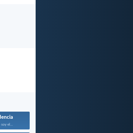
encia
soy el...