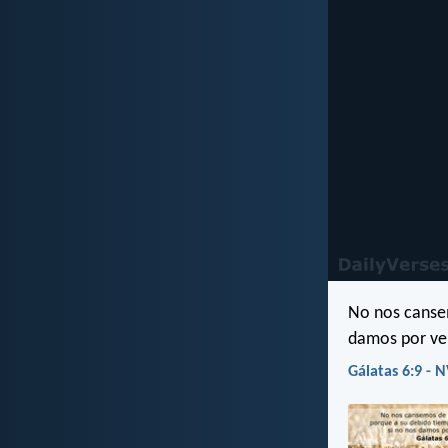
No nos cansem
damos por ve
Gálatas 6:9 - N