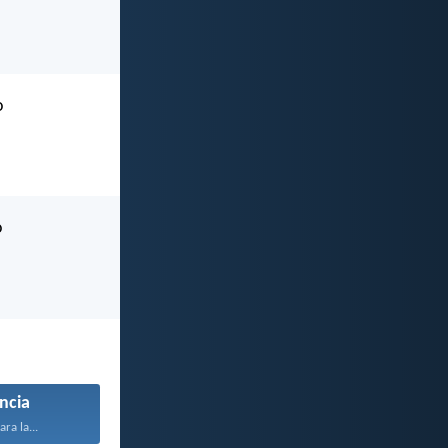
o
o
ncia
ara la...