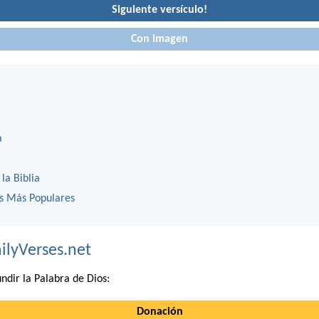
Siguiente versículo!
Con imagen
a
 la Biblia
os Más Populares
ilyVerses.net
ndir la Palabra de Dios:
Donación