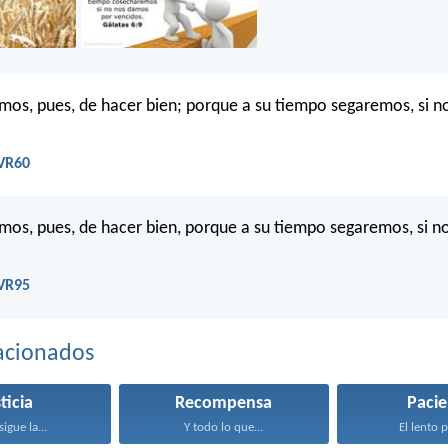
os, pues, de hacer bien; porque a su tiempo segaremos, si n
.
RVR60
os, pues, de hacer bien, porque a su tiempo segaremos, si n
.
RVR95
acionados
ticia
Recompensa
Pacie
sigue la...
Y todo lo que...
El lento p