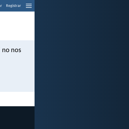
ar
Registrar
i no nos