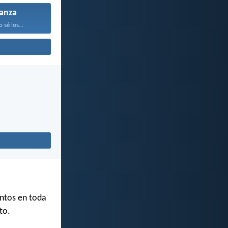
anza
sé los...
antos en toda
to.