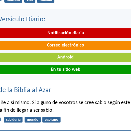
Versículo Diario:
Notificación diaria
Correo electrónico
Android
En tu sitio web
de la Biblia al Azar
ñe a sí mismo. Si alguno de vosotros se cree sabio según est
 fin de llegar a ser sabio.
8
sabiduría
mundo
egoísmo