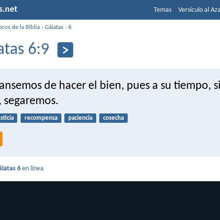
s.net
Temas
Versículo al Az
bros de la Biblia
›
Gálatas
›
6
atas 6:9
ansemos de hacer el bien, pues a su tiempo, s
 segaremos.
sticia
recompensa
paciencia
cosecha
álatas 6
en línea