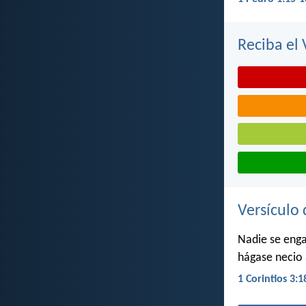
Reciba el 
Versículo 
Nadie se enga
hágase necio a
1 Corintios 3:1