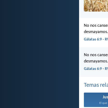
No nos cansem
desmayamos
Gálatas 6:9 - 
No nos cansem
desmayamos
Gálatas 6:9 - 
Temas rel
Jus
El que 