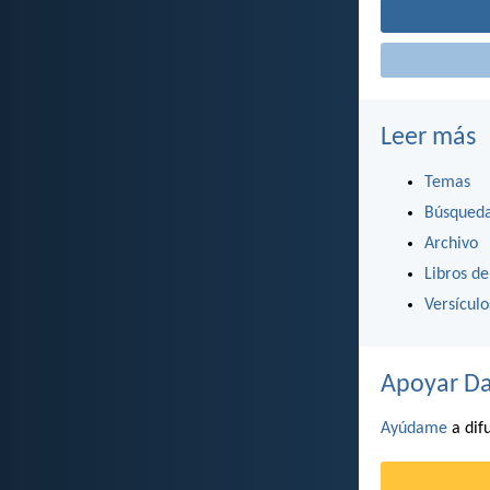
Leer más
Temas
Búsqued
Archivo
Libros de
Versícul
Apoyar Da
Ayúdame
a difu