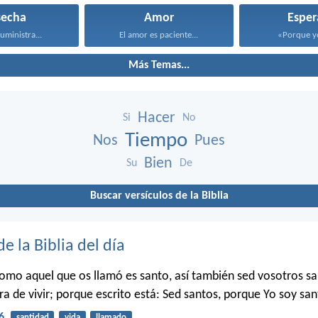
secha
Amor
Esper
suministra...
El amor es paciente...
«Porque yo 
Más Temas...
Hacer
Si
No
Tiempo
Nos
Pues
Bien
Su
De
Buscar versículos de la Biblia
de la Biblia del día
como aquel que os llamó es santo, así también sed vosotros s
a de vivir; porque escrito está: Sed santos, porque Yo soy san
6
santidad
vida
llamado