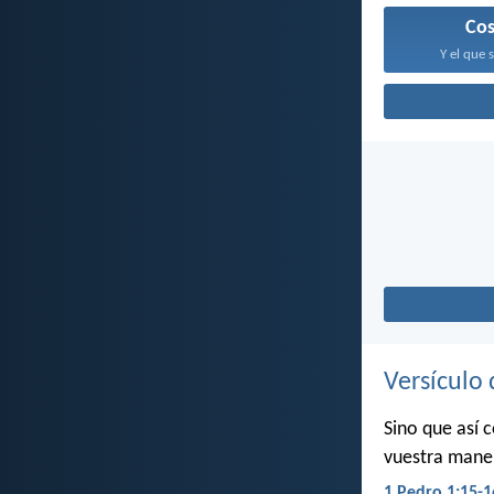
Co
Y el que 
Versículo 
Sino que así 
vuestra maner
1 Pedro 1:15-1