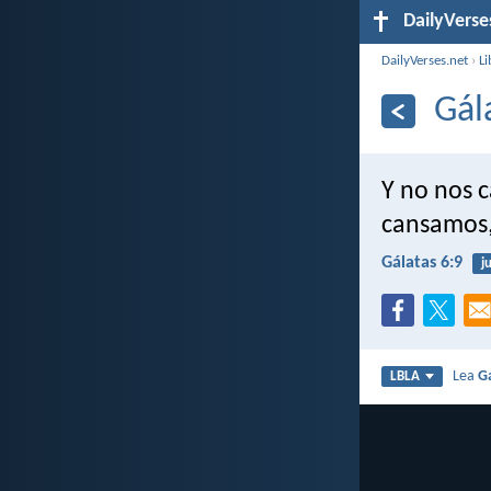
DailyVerse
DailyVerses.net
›
Li
Gál
Y no nos c
cansamos,
Gálatas 6:9
ju
Lea
G
LBLA