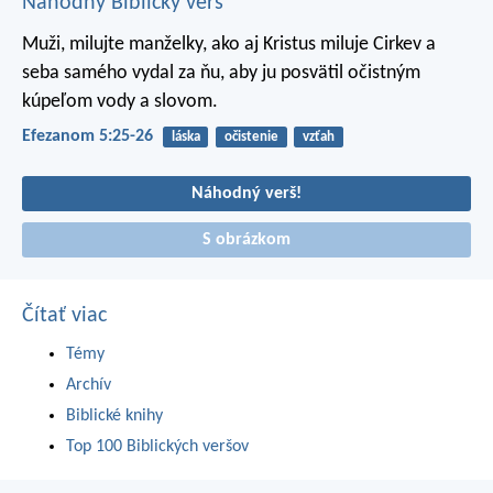
Náhodný Biblický verš
Muži, milujte manželky, ako aj Kristus miluje Cirkev a
seba samého vydal za ňu, aby ju posvätil očistným
kúpeľom vody a slovom.
Efezanom 5:25-26
láska
očistenie
vzťah
Náhodný verš!
S obrázkom
Čítať viac
Témy
Archív
Biblické knihy
Top 100 Biblických veršov