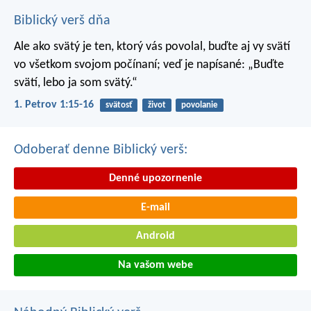
Biblický verš dňa
Ale ako svätý je ten, ktorý vás povolal, buďte aj vy svätí
vo všetkom svojom počínaní; veď je napísané: „Buďte
svätí, lebo ja som svätý.“
1. Petrov 1:15-16
svätosť
život
povolanie
Odoberať denne Biblický verš:
Denné upozornenie
E-mail
Android
Na vašom webe