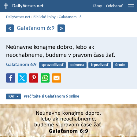
DailyVerses.net
Témy
Odoberať
DailyVerses.net
›
Biblické knihy
›
Galaťanom
›
6
Galaťanom 6:9
Neúnavne konajme dobro, lebo ak
neochabneme, budeme v pravom čase žať.
Galaťanom 6:9
spravodlivosť
odmena
trpezlivosť
úrode
Prečítajte si
Galaťanom 6
online
KAT