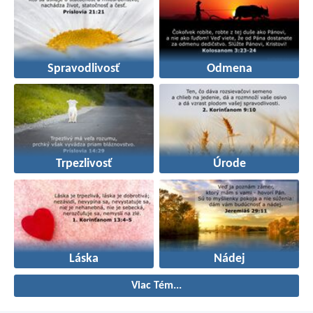
Spravodlivosť
Odmena
Trpezlivosť
Úrode
Láska
Nádej
Viac Tém...