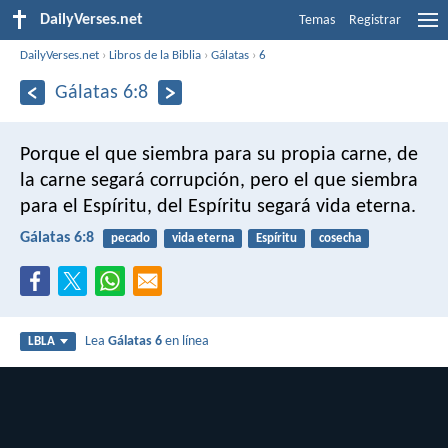
DailyVerses.net
Temas
Registrar
DailyVerses.net
›
Libros de la Biblia
›
Gálatas
›
6
Gálatas 6:8
Porque el que siembra para su propia carne, de
la carne segará corrupción, pero el que siembra
para el Espíritu, del Espíritu segará vida eterna.
Gálatas 6:8
pecado
vida eterna
Espíritu
cosecha
Lea
Gálatas 6
en línea
LBLA