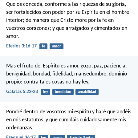
Que os conceda, conforme a las riquezas de su gloria,
ser fortalecidos con poder por su Espíritu en el hombre
interior; de manera que Cristo more por la fe en
vuestros corazones; y que arraigados y cimentados en
amor.
Efesios 3:16-17
fe
amor
Mas el fruto del Espíritu es amor, gozo, paz, paciencia,
benignidad, bondad, fidelidad, mansedumbre, dominio
propio; contra tales cosas no hay ley.
Gálatas 5:22-23
ley
bendición
amabilidad
Pondré dentro de vosotros mi espíritu y haré que andéis
en mis estatutos, y que cumpláis cuidadosamente mis
ordenanzas.
Ezequiel 36:27
ley
seguir
Espíritu Santo