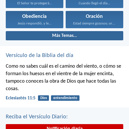
El Señor te protegerá...
Cuando llegó el día...
Obediencia
Oración
Jesús respondió, y le...
Estad siempre gozosos; orad...
Más Temas...
Versículo de la Biblia del día
Como no sabes cuál es el camino del viento,
o cómo se
forman los huesos en el vientre de la mujer encinta,
tampoco conoces la obra de Dios que hace todas las
cosas.
Eclesiastés 11:5
Dios
entendimiento
Reciba el Versículo Diario:
Notificación diaria