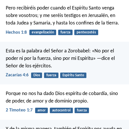
Pero recibiréis poder cuando el Espíritu Santo venga
sobre vosotros; y me seréis testigos en Jerusalén, en
toda Judea y Samaria, y hasta los confines de la tierra.
Hechos 1:8
evangelización
fuerza
pentecostés
Esta es la palabra del Señor a Zorobabel: «No por el
poder ni por la fuerza, sino por mi Espíritu» —dice el
Señor de los ejércitos.
Zacarías 4:6
Dios
fuerza
Espíritu Santo
Porque no nos ha dado Dios espíritu de cobardía, sino
de poder, de amor y de dominio propio.
2 Timoteo 1:7
amor
autocontrol
fuerza