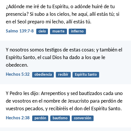
¿Adónde me iré de tu Espíritu,
o adónde huiré de tu
presencia?
Si subo a los cielos, he aquí, allí estás tú;
si
en el Seol preparo mi lecho, allí estás tú.
Salmo 139:7-8
cielo
muerte
infierno
Y nosotros somos testigos de estas cosas; y también el
Espíritu Santo, el cual Dios ha dado a los que le
obedecen.
Hechos 5:32
obediencia
recibir
Espíritu Santo
Y Pedro les dijo: Arrepentíos y sed bautizados cada uno
de vosotros en el nombre de Jesucristo para perdón de
vuestros pecados, y recibiréis el don del Espíritu Santo.
Hechos 2:38
perdón
bautismo
conversión