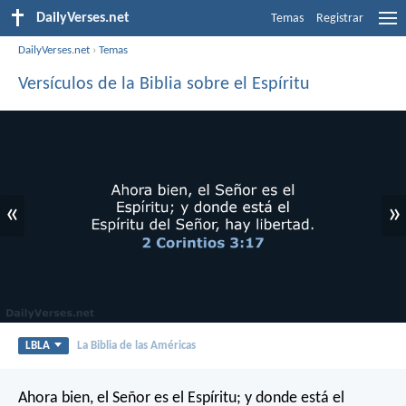
DailyVerses.net
Temas
Registrar
DailyVerses.net
›
Temas
Versículos de la Biblia sobre el Espíritu
«
»
LBLA
La Biblia de las Américas
Ahora bien, el Señor es el Espíritu; y donde está el