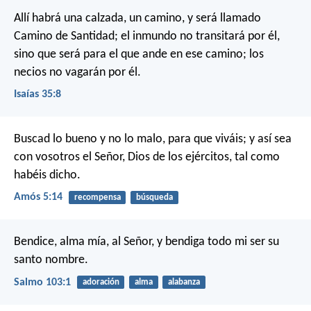
Allí habrá una calzada, un camino,
y será llamado
Camino de Santidad;
el inmundo no transitará por él,
sino que será para el que ande en ese camino;
los
necios no vagarán por él.
Isaías 35:8
Buscad lo bueno y no lo malo, para que viváis;
y así sea
con vosotros el Señor, Dios de los ejércitos,
tal como
habéis dicho.
Amós 5:14
recompensa
búsqueda
Bendice, alma mía, al Señor,
y bendiga todo mi ser su
santo nombre.
Salmo 103:1
adoración
alma
alabanza