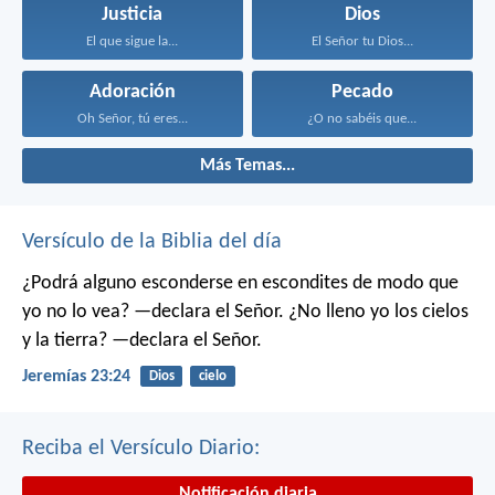
Justicia
Dios
El que sigue la...
El Señor tu Dios...
Adoración
Pecado
Oh Señor, tú eres...
¿O no sabéis que...
Más Temas...
Versículo de la Biblia del día
¿Podrá alguno esconderse en escondites
de modo que
yo no lo vea? —declara el Señor.
¿No lleno yo los cielos
y la tierra? —declara el Señor.
Jeremías 23:24
Dios
cielo
Reciba el Versículo Diario:
Notificación diaria