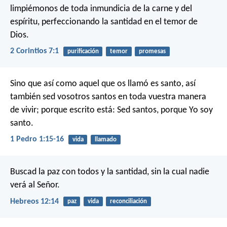
limpiémonos de toda inmundicia de la carne y del
espíritu, perfeccionando la santidad en el temor de
Dios.
2 Corintios 7:1
purificación
temor
promesas
Sino que así como aquel que os llamó es santo, así
también sed vosotros santos en toda vuestra manera
de vivir; porque escrito está: Sed santos, porque Yo soy
santo.
1 Pedro 1:15-16
vida
llamado
Buscad la paz con todos y la santidad, sin la cual nadie
verá al Señor.
Hebreos 12:14
paz
vida
reconciliación