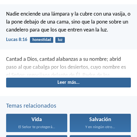
Nadie enciende una lámpara y la cubre con una vasija, o
la pone debajo de una cama, sino que la pone sobre un
candelero para que los que entren vean la luz.
Lucas 8:16
honestidad
luz
Cantad a Dios, cantad alabanzas a su nombre;
abrid
paso al que cabalga por los desiertos,
cuyo nombre es
el Señor; regocijaos delante de Él.
Padre de los
Leer más...
huérfanos y defensor de las viudas
es Dios en su santa
morada.
Temas relacionados
Vida
Salvación
El Señor te protegerá...
Y en ningún otro...