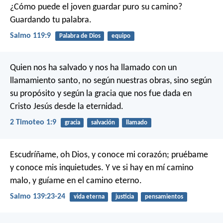
¿Cómo puede el joven guardar puro su camino?
Guardando tu palabra.
Salmo 119:9
Palabra de Dios
equipo
Quien nos ha salvado y nos ha llamado con un
llamamiento santo, no según nuestras obras, sino según
su propósito y según la gracia que nos fue dada en
Cristo Jesús desde la eternidad.
2 Timoteo 1:9
gracia
salvación
llamado
Escudríñame, oh Dios, y conoce mi corazón;
pruébame
y conoce mis inquietudes.
Y ve si hay en mí camino
malo,
y guíame en el camino eterno.
Salmo 139:23-24
vida eterna
justicia
pensamientos