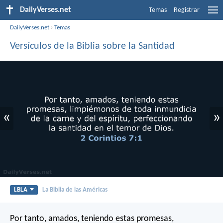
DailyVerses.net
Temas
Registrar
DailyVerses.net
›
Temas
Versículos de la Biblia sobre la Santidad
«
»
LBLA
La Biblia de las Américas
Por tanto, amados, teniendo estas promesas,