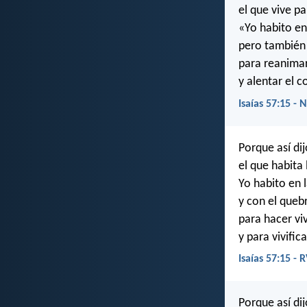
el que vive p
«Yo habito en
pero también 
para reanimar
y alentar el 
Isaías 57:15 - 
Porque así dij
el que habita
Yo habito en l
y con el queb
para hacer viv
y para vivifi
Isaías 57:15 - 
Porque así dij