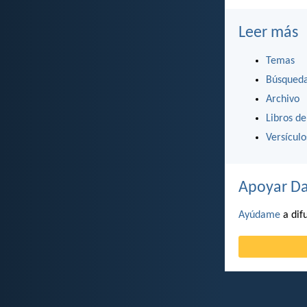
Leer más
Temas
Búsqued
Archivo
Libros de
Versícul
Apoyar Da
Ayúdame
a difu