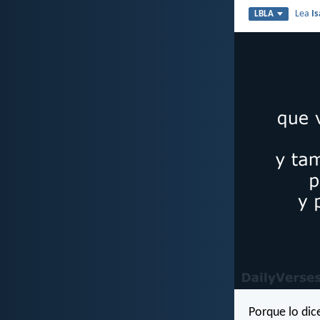
Lea
Is
LBLA
Porque lo dice