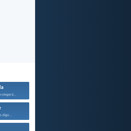
da
rotegerá...
e
 digo...