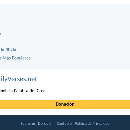
a
 la Biblia
os Más Populares
ilyVerses.net
ndir la Palabra de Dios:
Donación
Sobre mí
Donación
Contacto
Política de Privacidad