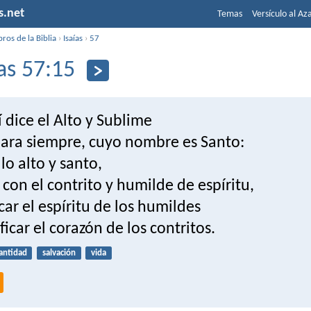
s.net
Temas
Versículo al Az
bros de la Biblia
›
Isaías
›
57
ías 57:15
 dice el Alto y Sublime
para siempre, cuyo nombre es Santo:
lo alto y santo,
con el contrito y humilde de espíritu,
icar el espíritu de los humildes
ificar el corazón de los contritos.
antidad
salvación
vida