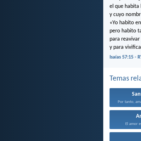
el que habita 
y cuyo nombre
«Yo habito en 
pero habito t
para reavivar 
y para vivifi
Isaías 57:15 - 
Temas rel
San
Por tanto, am
A
El amor e