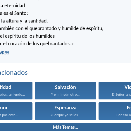
la eternidad
 es el Santo:
la altura y la santidad,
ambién con el quebrantado y humilde de espíritu,
el espíritu de los humildes
car el corazón de los quebrantados.»
RVR95
acionados
tidad
Salvación
Vi
ados, teniendo...
Y en ningún otro...
El Señor te p
mor
Esperanza
F
s paciente...
«Porque yo sé los...
Por eso os
Más Temas...