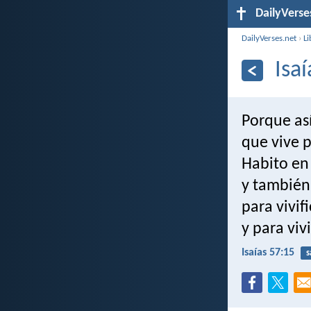
DailyVerse
DailyVerses.net
›
Li
Isa
Porque así
que vive 
Habito en 
y también 
para vivif
y para viv
Isaías 57:15
s