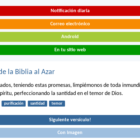
Notificación diaria
Correo electrónico
Android
En tu sitio web
de la Biblia al Azar
ados, teniendo estas promesas, limpiémonos de toda inmundi
spíritu, perfeccionando la santidad en el temor de Dios.
purificación
santidad
temor
Siguiente versículo!
Con imagen