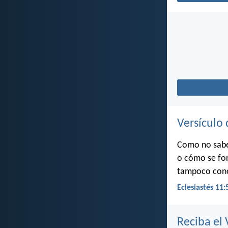
Versículo 
Como no sabes
o cómo se for
tampoco conoc
Eclesiastés 11:
Reciba el 