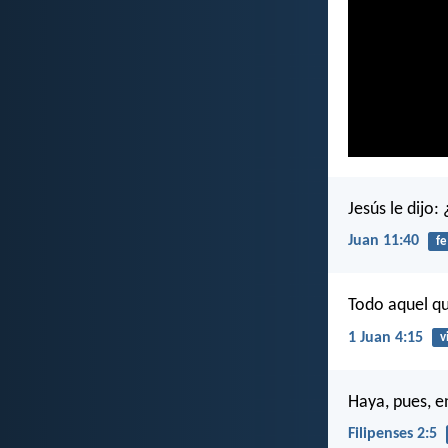
Jesús le dijo:
Juan 11:40
fe
Todo aquel qu
1 Juan 4:15
v
Haya, pues, e
Filipenses 2:5