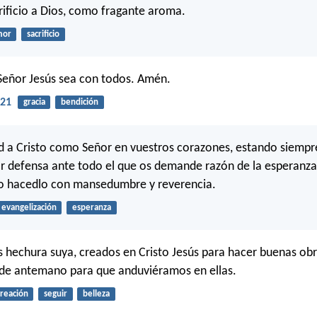
rificio a Dios, como fragante aroma.
mor
sacrificio
 Señor Jesús sea con todos. Amén.
:21
gracia
bendición
ad a Cristo como Señor en vuestros corazones, estando siemp
r defensa ante todo el que os demande razón de la esperanza
ro hacedlo con mansedumbre y reverencia.
evangelización
esperanza
hechura suya, creados en Cristo Jesús para hacer buenas obra
 de antemano para que anduviéramos en ellas.
creación
seguir
belleza