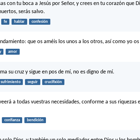
sas con tu boca a Jesús por Señor, y crees en tu corazón que Di
muertos, serás salvo.
fe
hablar
confesión
ndamiento: que os améis los unos a los otros, así como yo o
y
amor
oma su cruz y sigue en pos de mí, no es digno de mí.
sufrimiento
seguir
crucifixión
veerá a todas vuestras necesidades, conforme a sus riquezas e
confianza
bendición