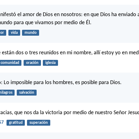
nifestó el amor de Dios en nosotros: en que Dios ha enviado a
mundo para que vivamos por medio de Él.
or
vida
mundo
están dos o tres reunidos en mi nombre, allí estoy yo en medi
comunidad
oración
iglesia
ó: Lo imposible para los hombres, es posible para Dios.
ilagros
salvación
racias, que nos da la victoria por medio de nuestro Señor Jesuc
57
gratitud
superación