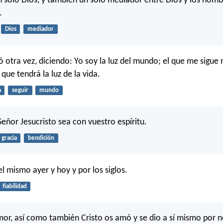
 solo Dios, y también un solo mediador entre Dios y los hombr
.
Dios
mediador
ló otra vez, diciendo: Yo soy la luz del mundo; el que me sigue
o que tendrá la luz de la vida.
a
seguir
mundo
Señor Jesucristo sea con vuestro espíritu.
gracia
bendición
el mismo ayer y hoy y por los siglos.
fiabilidad
or, así como también Cristo os amó y se dio a sí mismo por n