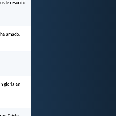
os le resucitó
s he amado.
n gloria en