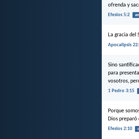
ofrenda y sac
Efesios 5:2
a
La gracia del
Apocalipsis 22
Sino santific
para presenta
vosotros, pe
1 Pedro 3:15
Porque somos 
Dios preparó
Efesios 2:10