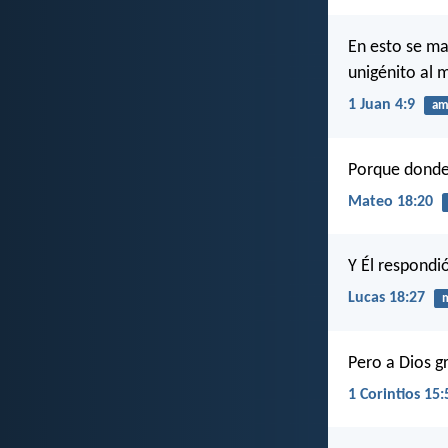
En esto se ma
unigénito al 
1 Juan 4:9
am
Porque donde 
Mateo 18:20
Y Él respondi
Lucas 18:27
m
Pero a Dios g
1 Corintios 15: