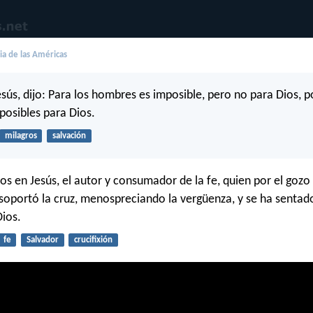
lia de las Américas
sús, dijo: Para los hombres es imposible, pero no para Dios, 
 posibles para Dios.
milagros
salvación
jos en Jesús, el autor y consumador de la fe, quien por el gozo
 soportó la cruz, menospreciando la vergüenza, y se ha sentado
Dios.
fe
Salvador
crucifixión