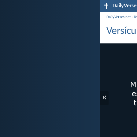
DailyVerse
DailyVerses.net
›
T
Versícu
«