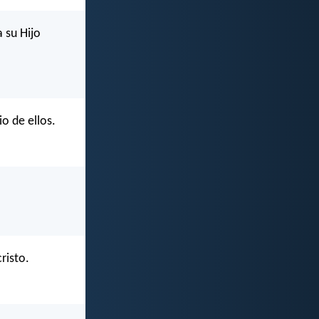
 su Hijo
o de ellos.
risto.