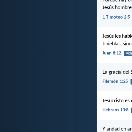
Porque hay un
Jesús hombre
1 Timoteo 2:5
Jesús les hab
tinieblas, sin
Juan 8:12
vid
La gracia del 
Filemón 1:25
Jesucristo es 
Hebreos 13:8
Y andad en am