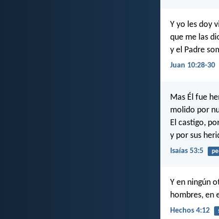
Y yo les doy 
que me las di
y el Padre so
Juan 10:28-30
Mas Él fue he
molido por nu
El castigo, po
y por sus her
Isaías 53:5
pe
Y en ningún o
hombres, en e
Hechos 4:12