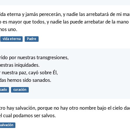
vida eterna y jamás perecerán, y nadie las arrebatará de mi m
o es mayor que todos, y nadie las puede arrebatar de la mano 
mos uno.
vida eterna
Padre
rido por nuestras transgresiones,
estras iniquidades.
r nuestra paz, cayó sobre Él,
idas hemos sido sanados.
cado
curación
tro hay salvación, porque no hay otro nombre bajo el cielo da
l cual podamos ser salvos.
salvación