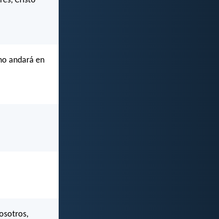
es, Cristo
 no andará en
osotros,