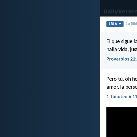
LBLA
La Bib
El que sigue la
halla vida, jus
Proverbios 21:
Pero tú, oh ho
amor, la pers
1 Timoteo 6:1