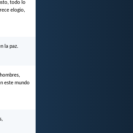
sto, todo lo
rece elogio,
n la paz.
s hombres,
en este mundo
s,