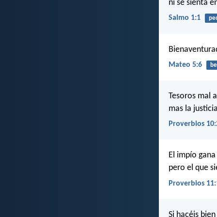
ni se sienta e
Salmo 1:1
pe
Bienaventurad
Mateo 5:6
be
Tesoros mal a
mas la justici
Proverbios 10:
El impío gana
pero el que s
Proverbios 11:
Si hacéis bie