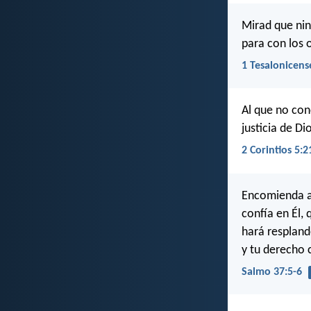
Mirad que nin
para con los 
1 Tesalonicens
Al que no con
justicia de Dio
2 Corintios 5:2
Encomienda a
confía en Él, 
hará resplande
y tu derecho
Salmo 37:5-6