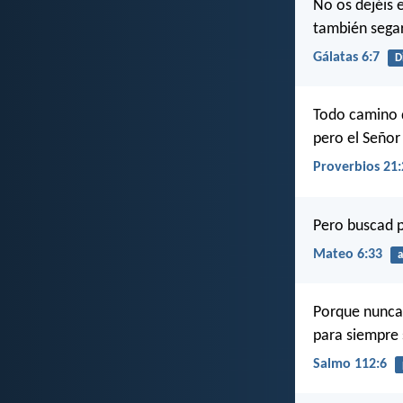
No os dejéis 
también sega
Gálatas 6:7
D
Todo camino d
pero el Señor
Proverbios 21:
Pero buscad p
Mateo 6:33
a
Porque nunca
para siempre 
Salmo 112:6