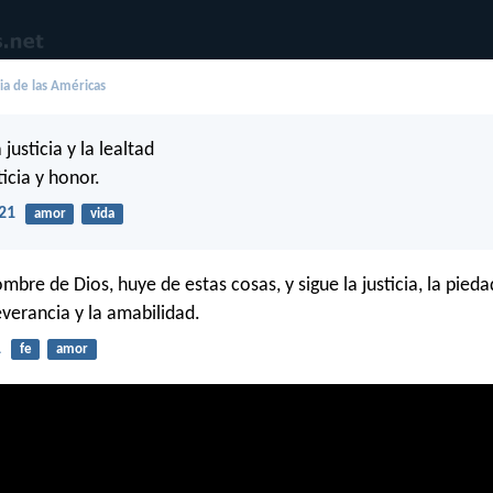
lia de las Américas
 justicia y la lealtad
ticia y honor.
21
amor
vida
mbre de Dios, huye de estas cosas, y sigue la justicia, la piedad,
everancia y la amabilidad.
1
fe
amor