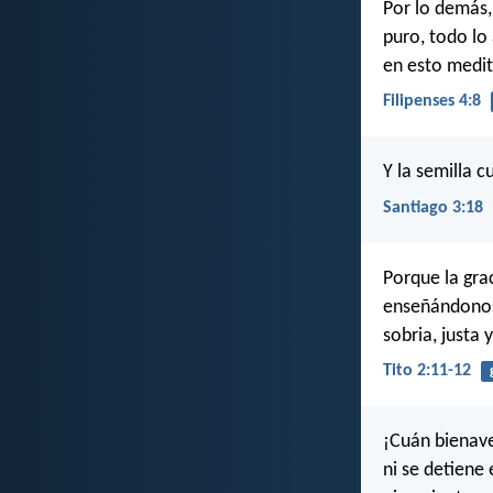
Por lo demás,
puro, todo lo
en esto medit
Filipenses 4:8
Y la semilla c
Santiago 3:18
Porque la gra
enseñándonos
sobria, justa
Tito 2:11-12
¡Cuán bienave
ni se detiene