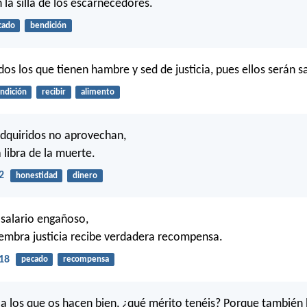
n la silla de los escarnecedores.
cado
bendición
os los que tienen hambre y sed de justicia, pues ellos serán s
ndición
recibir
alimento
dquiridos no aprovechan,
a libra de la muerte.
2
honestidad
dinero
 salario engañoso,
iembra justicia recibe verdadera recompensa.
18
pecado
recompensa
n a los que os hacen bien, ¿qué mérito tenéis? Porque también