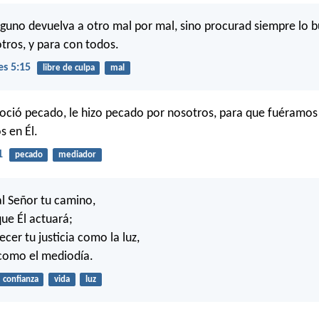
guno devuelva a otro mal por mal, sino procurad siempre lo 
otros, y para con todos.
es 5:15
libre de culpa
mal
oció pecado, le hizo pecado por nosotros, para que fuéramo
s en Él.
1
pecado
mediador
l Señor tu camino,
que Él actuará;
cer tu justicia como la luz,
 como el mediodía.
confianza
vida
luz