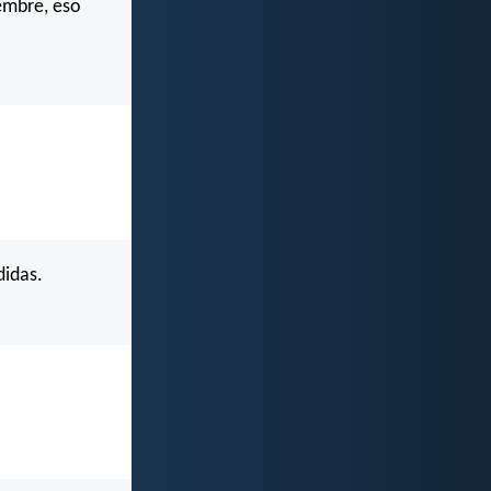
iembre, eso
didas.