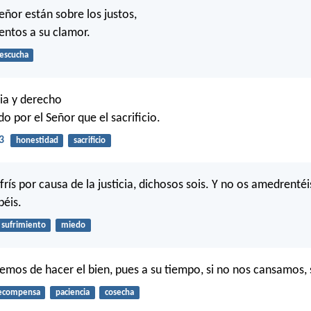
eñor están sobre los justos,
tentos a su clamor.
escucha
cia y derecho
o por el Señor que el sacrificio.
3
honestidad
sacrificio
frís por causa de la justicia, dichosos sois. Y no os amedrenté
béis.
sufrimiento
miedo
emos de hacer el bien, pues a su tiempo, si no nos cansamos,
ecompensa
paciencia
cosecha