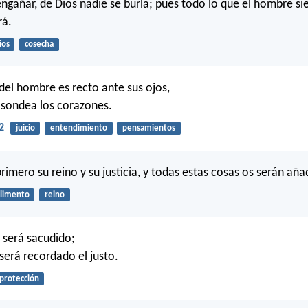
engañar, de Dios nadie se burla; pues todo lo que el hombre s
rá.
ios
cosecha
el hombre es recto ante sus ojos,
 sondea los corazones.
2
juicio
entendimiento
pensamientos
rimero su reino y su justicia, y todas estas cosas os serán aña
limento
reino
 será sacudido;
será recordado el justo.
protección