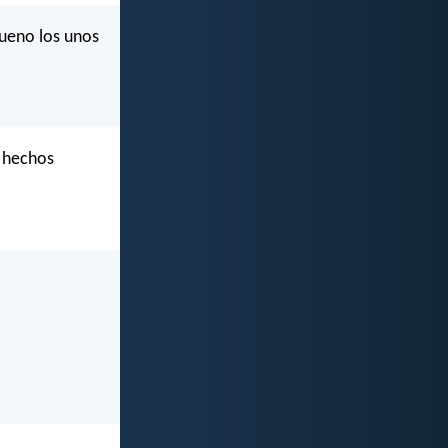
bueno los unos
s hechos