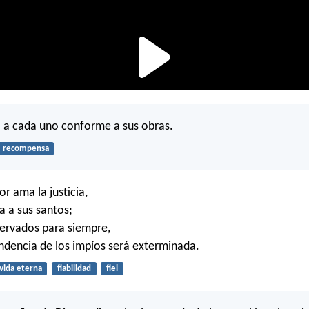
á a cada uno conforme a sus obras.
recompensa
r ama la justicia,
 a sus santos;
servados para siempre,
ndencia de los impíos será exterminada.
vida eterna
fiabilidad
fiel