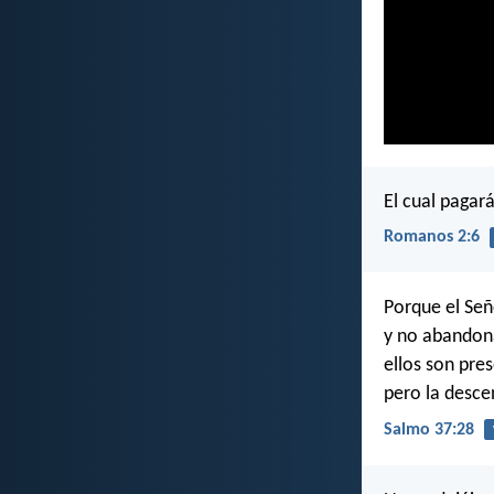
El cual pagar
Romanos 2:6
Porque el Seño
y no abandona
ellos son pre
pero la desce
Salmo 37:28