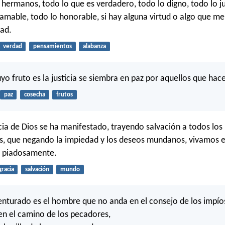
 hermanos, todo lo que es verdadero, todo lo digno, todo lo ju
 amable, todo lo honorable, si hay alguna virtud o algo que me
ad.
verdad
pensamientos
alabanza
uyo fruto es la justicia se siembra en paz por aquellos que hace
paz
cosecha
frutos
cia de Dios se ha manifestado, trayendo salvación a todos lo
, que negando la impiedad y los deseos mundanos, vivamos 
 y piadosamente.
gracia
salvación
mundo
nturado es el hombre que no anda en el consejo de los impío
 en el camino de los pecadores,