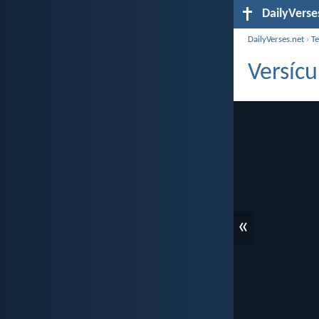
DailyVerse
DailyVerses.net
›
T
Versícu
«