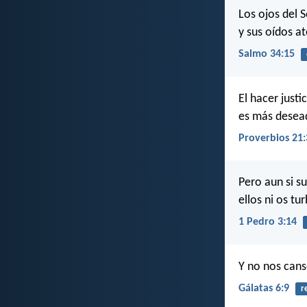
Los ojos del S
y sus oídos a
Salmo 34:15
El hacer justi
es más desead
Proverbios 21:
Pero aun si su
ellos ni os tur
1 Pedro 3:14
Y no nos cans
Gálatas 6:9
r