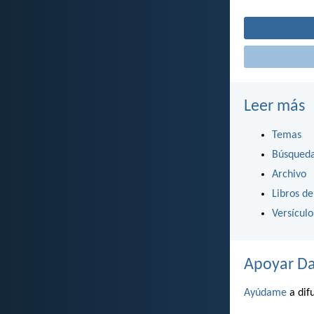
Leer más
Temas
Búsqued
Archivo
Libros de
Versícul
Apoyar Da
Ayúdame
a difu