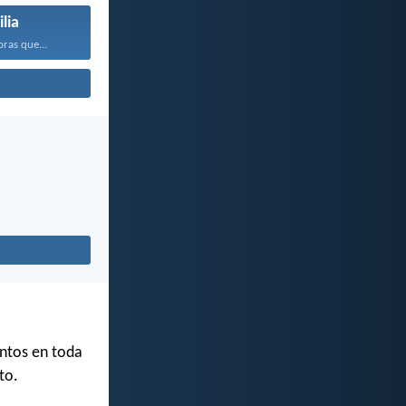
lia
bras que...
antos en toda
to.