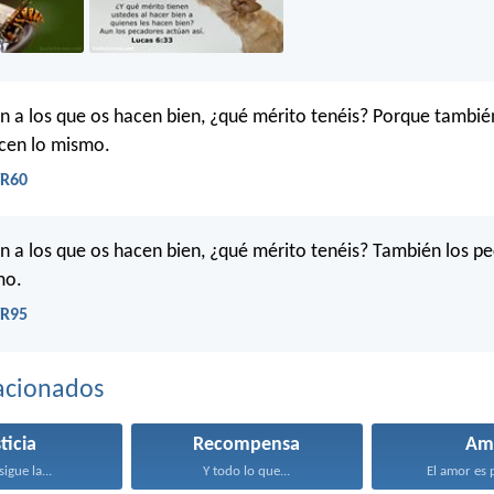
ien a los que os hacen bien, ¿qué mérito tenéis? Porque tambié
cen lo mismo.
VR60
ien a los que os hacen bien, ¿qué mérito tenéis? También los p
mo.
VR95
acionados
ticia
Recompensa
Am
sigue la...
Y todo lo que...
El amor es p