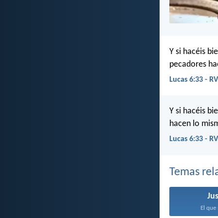
Y si hacéis b
pecadores ha
Lucas 6:33 - R
Y si hacéis b
hacen lo mis
Lucas 6:33 - R
Temas rel
Jus
El que 