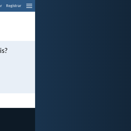
ar
Registrar
is?