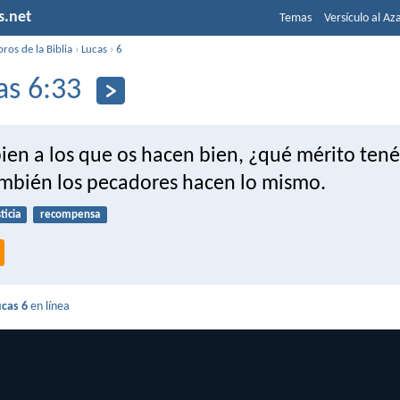
s.net
Temas
Versículo al Az
bros de la Biblia
›
Lucas
›
6
as 6:33
bien a los que os hacen bien, ¿qué mérito tené
mbién los pecadores hacen lo mismo.
ticia
recompensa
ucas 6
en línea