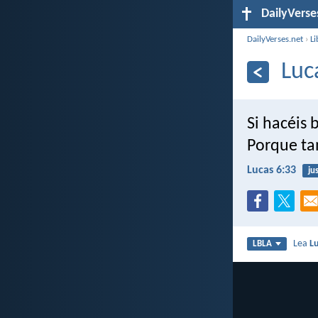
DailyVerse
DailyVerses.net
›
Li
Luc
Si hacéis 
Porque ta
Lucas 6:33
jus
Lea
L
LBLA