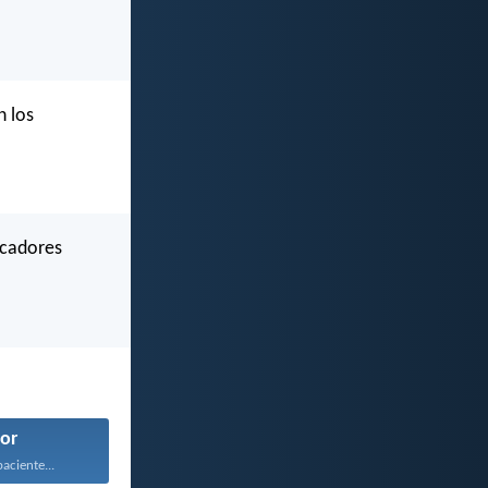
n los
ecadores
or
aciente...