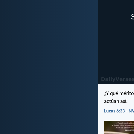
¿Y qué mérito
actúan así.
Lucas 6:33 - NV