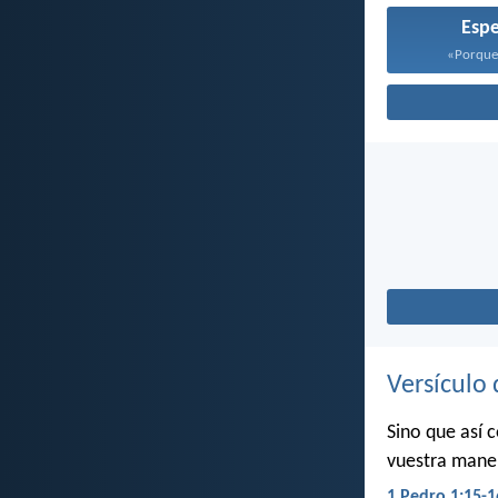
Esp
«Porque 
Versículo 
Sino que así 
vuestra maner
1 Pedro 1:15-1