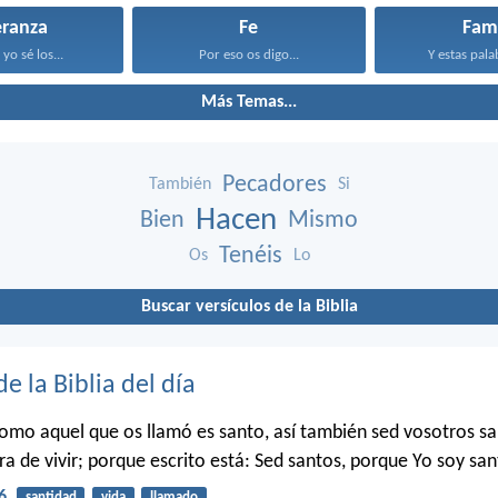
eranza
Fe
Fami
yo sé los...
Por eso os digo...
Y estas pala
Más Temas...
Pecadores
También
Si
Hacen
Bien
Mismo
Tenéis
Os
Lo
Buscar versículos de la Biblia
de la Biblia del día
como aquel que os llamó es santo, así también sed vosotros s
a de vivir; porque escrito está: Sed santos, porque Yo soy san
6
santidad
vida
llamado