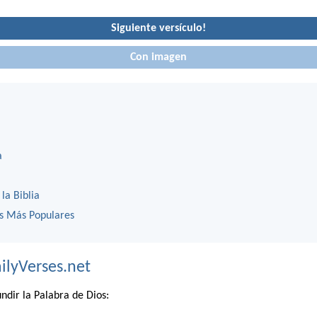
Siguiente versículo!
Con imagen
a
 la Biblia
os Más Populares
ilyVerses.net
ndir la Palabra de Dios: