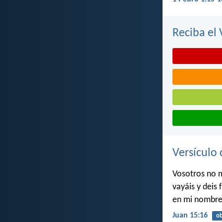
Reciba el 
Versículo 
Vosotros no m
vayáis y deis
en mi nombre
Juan 15:16
ob