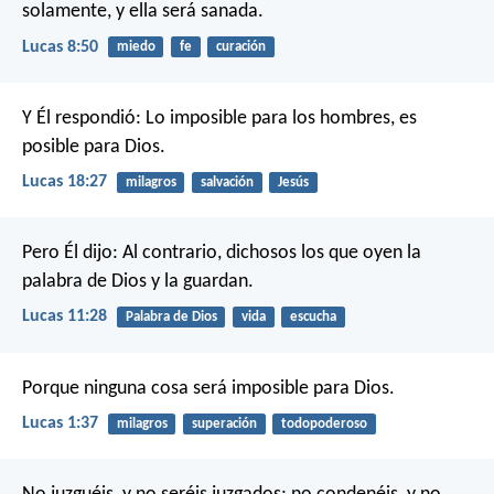
solamente, y ella será sanada.
Lucas 8:50
miedo
fe
curación
Y Él respondió: Lo imposible para los hombres, es
posible para Dios.
Lucas 18:27
milagros
salvación
Jesús
Pero Él dijo: Al contrario, dichosos los que oyen la
palabra de Dios y la guardan.
Lucas 11:28
Palabra de Dios
vida
escucha
Porque ninguna cosa será imposible para Dios.
Lucas 1:37
milagros
superación
todopoderoso