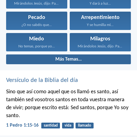
Mirándolos Jesús, dijo: Para...
Y dará a luz...
Pecado
Arrepentimiento
¿O no sabéis que...
Y se humilla mi...
Miedo
Milagros
No temas, porque yo...
Mirándolos Jesús, dijo: Para...
Más Temas...
Versículo de la Biblia del día
Sino que así como aquel que os llamó es santo, así
también sed vosotros santos en toda vuestra manera
de vivir; porque escrito está: Sed santos, porque Yo soy
santo.
1 Pedro 1:15-16
santidad
vida
llamado