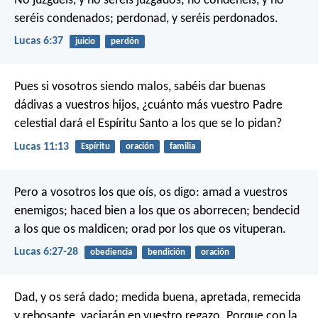
No juzguéis, y no seréis juzgados; no condenéis, y no
seréis condenados; perdonad, y seréis perdonados.
Lucas 6:37
juicio
perdón
Pues si vosotros siendo malos, sabéis dar buenas
dádivas a vuestros hijos, ¿cuánto más vuestro Padre
celestial dará el Espíritu Santo a los que se lo pidan?
Lucas 11:13
Espíritu
oración
familia
Pero a vosotros los que oís, os digo: amad a vuestros
enemigos; haced bien a los que os aborrecen; bendecid
a los que os maldicen; orad por los que os vituperan.
Lucas 6:27-28
obediencia
bendición
oración
Dad, y os será dado; medida buena, apretada, remecida
y rebosante, vaciarán en vuestro regazo. Porque con la