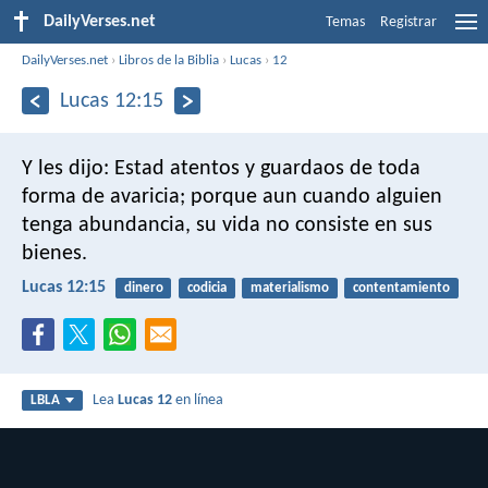
DailyVerses.net
Temas
Registrar
DailyVerses.net
›
Libros de la Biblia
›
Lucas
›
12
Lucas 12:15
Y les dijo: Estad atentos y guardaos de toda
forma de avaricia; porque aun cuando alguien
tenga abundancia, su vida no consiste en sus
bienes.
Lucas 12:15
dinero
codicia
materialismo
contentamiento
Lea
Lucas 12
en línea
LBLA