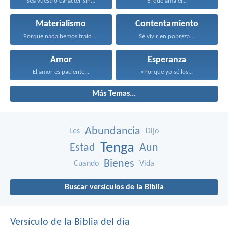
Sea vuestro carácter sin...
Él que ama el...
Materialismo
Contentamiento
Porque nada hemos traído...
Sé vivir en pobreza...
Amor
Esperanza
El amor es paciente...
«Porque yo sé los...
Más Temas...
Abundancia
Les
Dijo
Tenga
Estad
Aun
Bienes
Cuando
Vida
Buscar versículos de la Biblia
Versículo de la Biblia del día