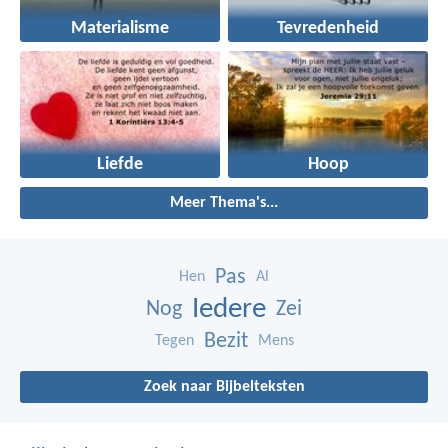
Materialisme
Tevredenheid
Liefde
Hoop
Meer Thema's...
Pas
Hen
Al
Iedere
Nog
Zei
Bezit
Tegen
Mens
Zoek naar Bijbelteksten