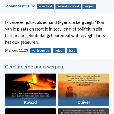
Johannes 8:31-32
waarheid
Woord van God
volgen
Ik verzeker jullie: als iemand tegen die berg zegt: “Kom
van je plaats en stort je in zee,” en niet twijfelt in zijn
hart, maar gelooft dat gebeuren zal wat hij zegt, dan zal
het ook gebeuren.
Marcus 11:23
vertrouwen
geloof
hart
Gerelateerde onderwerpen
Kwaad
Duivel