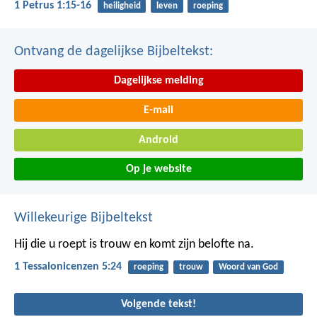
1 Petrus 1:15-16
heiligheid
leven
roeping
Ontvang de dagelijkse Bijbeltekst:
Dagelijkse melding
E-mail
Android
Op je website
Willekeurige Bijbeltekst
Hij die u roept is trouw en komt zijn belofte na.
1 Tessalonicenzen 5:24
roeping
trouw
Woord van God
Volgende tekst!