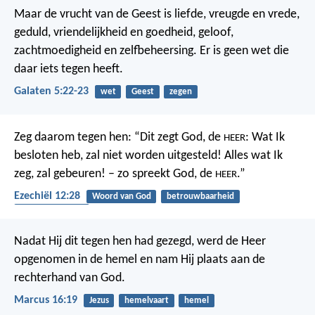
Maar de vrucht van de Geest is liefde, vreugde en vrede,
geduld, vriendelijkheid en goedheid, geloof,
zachtmoedigheid en zelfbeheersing. Er is geen wet die
daar iets tegen heeft.
Galaten 5:22-23
wet
Geest
zegen
Zeg daarom tegen hen: “Dit zegt God, de
: Wat Ik
HEER
besloten heb, zal niet worden uitgesteld! Alles wat Ik
zeg, zal gebeuren! – zo spreekt God, de
.”
HEER
Ezechiël 12:28
Woord van God
betrouwbaarheid
gehoorzaamheid
Nadat Hij dit tegen hen had gezegd, werd de Heer
opgenomen in de hemel en nam Hij plaats aan de
rechterhand van God.
Marcus 16:19
Jezus
hemelvaart
hemel