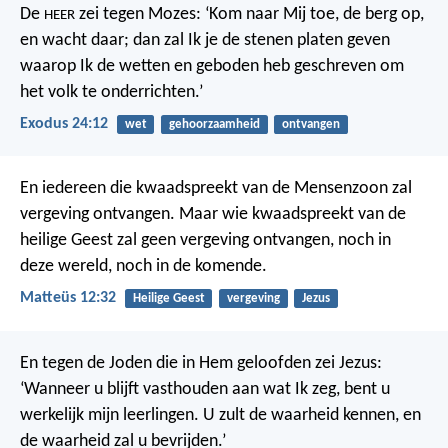
De
zei tegen Mozes: ‘Kom naar Mij toe, de berg op,
HEER
en wacht daar; dan zal Ik je de stenen platen geven
waarop Ik de wetten en geboden heb geschreven om
het volk te onderrichten.’
Exodus 24:12
wet
gehoorzaamheid
ontvangen
En iedereen die kwaadspreekt van de Mensenzoon zal
vergeving ontvangen. Maar wie kwaadspreekt van de
heilige Geest zal geen vergeving ontvangen, noch in
deze wereld, noch in de komende.
Matteüs 12:32
Heilige Geest
vergeving
Jezus
En tegen de Joden die in Hem geloofden zei Jezus:
‘Wanneer u blijft vasthouden aan wat Ik zeg, bent u
werkelijk mijn leerlingen. U zult de waarheid kennen, en
de waarheid zal u bevrijden.’