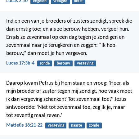
Lucas 2:10
engelen
vreugde
kerst
Indien een van je broeders of zusters zondigt, spreek die
dan ernstig toe; en als ze berouw hebben, vergeef hun.
En als ze zevenmaal op een dag tegen je zondigen en
zevenmaal naar je terugkeren en zeggen: “Ik heb
berouw,” dan moet je hun vergeven.
Lucas 17:3b-4
zonde
berouw
vergeving
Daarop kwam Petrus bij Hem staan en vroeg: ‘Heer, als
mijn broeder of zuster tegen mij zondigt, hoe vaak moet
ik dan vergeving schenken? Tot zevenmaal toe?’ Jezus
antwoordde: ‘Niet tot zevenmaal toe, zeg Ik je, maar
tot zeventig maal zeven.’
Matteüs 18:21-22
vergeving
naaste
zonde