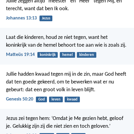
Jullie zeggen altijd “meester” en “Heer” tegen Mij, en
terecht, want dat ben Ik ook.
Johannes 13:13
Jezus
Laat die kinderen, houd ze niet tegen, want het
koninkrijk van de hemel behoort toe aan wie is zoals zij.
Matteüs 19:14
koninkrijk
hemel
kinderen
Jullie hadden kwaad tegen mij in de zin, maar God heeft
dat ten goede gekeerd, om te bewerken wat er nu
gebeurt: dat een groot volk in leven blijft.
Genesis 50:20
God
leven
kwaad
Jezus zei tegen hem: ‘Omdat je Me gezien hebt, geloof
je. Gelukkig zijn zij die niet zien en toch geloven.’