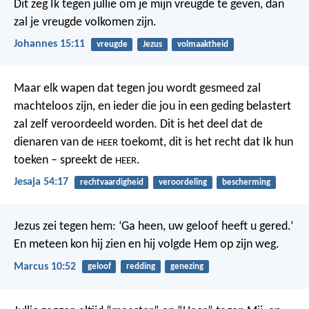
Dit zeg Ik tegen jullie om je mijn vreugde te geven, dan
zal je vreugde volkomen zijn.
Johannes 15:11
vreugde
Jezus
volmaaktheid
Maar elk wapen dat tegen jou wordt gesmeed
zal
machteloos zijn,
en ieder die jou in een geding belastert
zal zelf veroordeeld worden.
Dit is het deel dat de
dienaren van de
toekomt,
dit is het recht dat Ik hun
HEER
toeken – spreekt de
.
HEER
Jesaja 54:17
rechtvaardigheid
veroordeling
bescherming
Jezus zei tegen hem: ‘Ga heen, uw geloof heeft u gered.’
En meteen kon hij zien en hij volgde Hem op zijn weg.
Marcus 10:52
geloof
redding
genezing