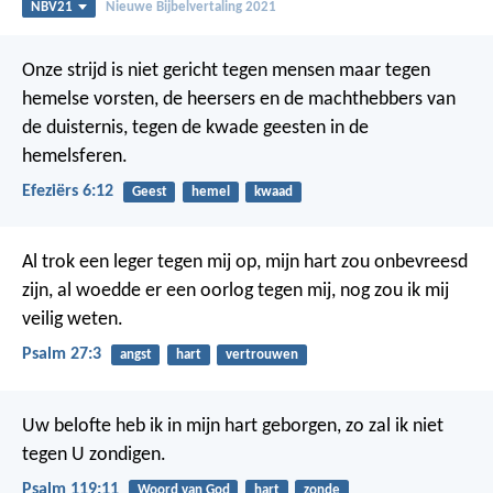
NBV21
Nieuwe Bijbelvertaling 2021
Onze strijd is niet gericht tegen mensen maar tegen
hemelse vorsten, de heersers en de machthebbers van
de duisternis, tegen de kwade geesten in de
hemelsferen.
Efeziërs 6:12
Geest
hemel
kwaad
Al trok een leger tegen mij op,
mijn hart zou onbevreesd
zijn,
al woedde er een oorlog tegen mij,
nog zou ik mij
veilig weten.
Psalm 27:3
angst
hart
vertrouwen
Uw belofte heb ik in mijn hart geborgen,
zo zal ik niet
tegen U zondigen.
Psalm 119:11
Woord van God
hart
zonde