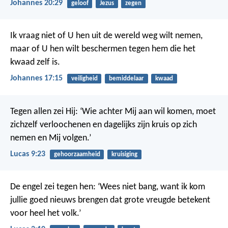
Johannes 20:29
geloof
Jezus
zegen
Ik vraag niet of U hen uit de wereld weg wilt nemen,
maar of U hen wilt beschermen tegen hem die het
kwaad zelf is.
Johannes 17:15
veiligheid
bemiddelaar
kwaad
Tegen allen zei Hij: ‘Wie achter Mij aan wil komen, moet
zichzelf verloochenen en dagelijks zijn kruis op zich
nemen en Mij volgen.’
Lucas 9:23
gehoorzaamheid
kruisiging
De engel zei tegen hen: ‘Wees niet bang, want ik kom
jullie goed nieuws brengen dat grote vreugde betekent
voor heel het volk.’