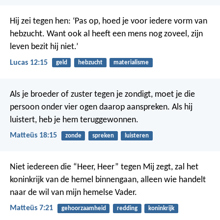
Hij zei tegen hen: ‘Pas op, hoed je voor iedere vorm van
hebzucht. Want ook al heeft een mens nog zoveel, zijn
leven bezit hij niet.’
Lucas 12:15
geld
hebzucht
materialisme
Als je broeder of zuster tegen je zondigt, moet je die
persoon onder vier ogen daarop aanspreken. Als hij
luistert, heb je hem teruggewonnen.
Matteüs 18:15
zonde
spreken
luisteren
Niet iedereen die “Heer, Heer” tegen Mij zegt, zal het
koninkrijk van de hemel binnengaan, alleen wie handelt
naar de wil van mijn hemelse Vader.
Matteüs 7:21
gehoorzaamheid
redding
koninkrijk