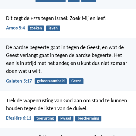
Dit zegt de
tegen Israël: Zoek Mij en leef!
HEER
Amos 5:4
zoeken
leven
De aardse begeerte gaat in tegen de Geest, en wat de
Geest verlangt gaat in tegen de aardse begeerte. Het
een is in strijd met het ander, en u kunt dus niet zomaar
doen wat u wilt.
Galaten 5:17
gehoorzaamheid
Geest
Trek de wapenrusting van God aan om stand te kunnen
houden tegen de listen van de duivel.
Efeziërs 6:11
toerusting
kwaad
bescherming