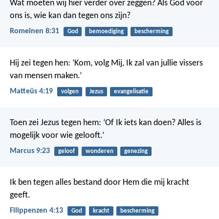
Wat moeten wij hier verder over zeggen? Als God voor
ons is, wie kan dan tegen ons zijn?
Romeinen 8:31
God
bemoediging
bescherming
Hij zei tegen hen: ‘Kom, volg Mij, Ik zal van jullie vissers
van mensen maken.’
Matteüs 4:19
volgen
Jezus
evangelisatie
Toen zei Jezus tegen hem: ‘Of Ik iets kan doen? Alles is
mogelijk voor wie gelooft.’
Marcus 9:23
geloof
wonderen
genezing
Ik ben tegen alles bestand door Hem die mij kracht
geeft.
Filippenzen 4:13
God
kracht
bescherming