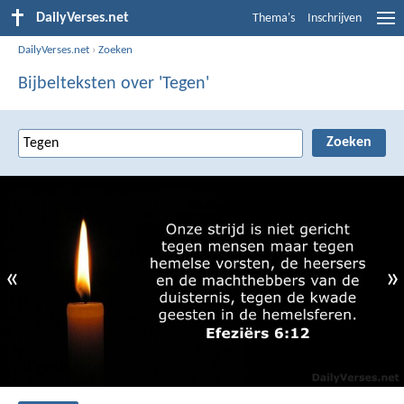
DailyVerses.net
Thema's
Inschrijven
DailyVerses.net
›
Zoeken
Bijbelteksten over 'Tegen'
«
»