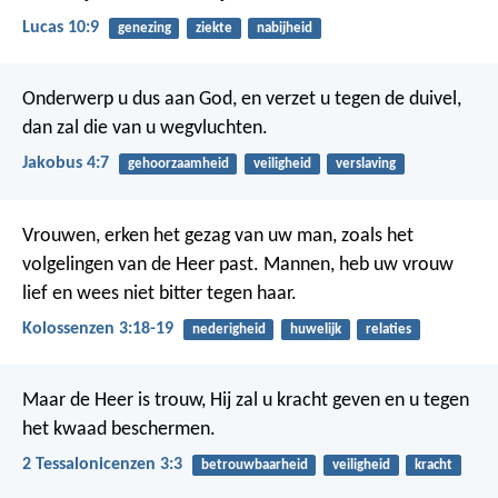
Lucas 10:9
genezing
ziekte
nabijheid
Onderwerp u dus aan God, en verzet u tegen de duivel,
dan zal die van u wegvluchten.
Jakobus 4:7
gehoorzaamheid
veiligheid
verslaving
Vrouwen, erken het gezag van uw man, zoals het
volgelingen van de Heer past. Mannen, heb uw vrouw
lief en wees niet bitter tegen haar.
Kolossenzen 3:18-19
nederigheid
huwelijk
relaties
Maar de Heer is trouw, Hij zal u kracht geven en u tegen
het kwaad beschermen.
2 Tessalonicenzen 3:3
betrouwbaarheid
veiligheid
kracht