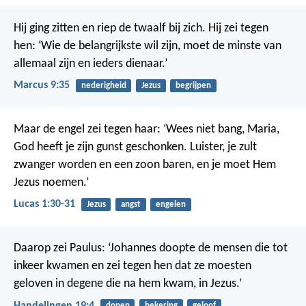
Hij ging zitten en riep de twaalf bij zich. Hij zei tegen
hen: ‘Wie de belangrijkste wil zijn, moet de minste van
allemaal zijn en ieders dienaar.’
Marcus 9:35
nederigheid
Jezus
begrijpen
Maar de engel zei tegen haar: ‘Wees niet bang, Maria,
God heeft je zijn gunst geschonken. Luister, je zult
zwanger worden en een zoon baren, en je moet Hem
Jezus noemen.’
Lucas 1:30-31
Jezus
angst
engelen
Daarop zei Paulus: ‘Johannes doopte de mensen die tot
inkeer kwamen en zei tegen hen dat ze moesten
geloven in degene die na hem kwam, in Jezus.’
Handelingen 19:4
dopen
bekering
geloof