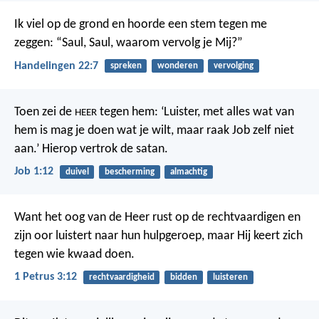
Ik viel op de grond en hoorde een stem tegen me
zeggen: “Saul, Saul, waarom vervolg je Mij?”
Handelingen 22:7
spreken
wonderen
vervolging
Toen zei de
tegen hem: ‘Luister, met alles wat van
HEER
hem is mag je doen wat je wilt, maar raak Job zelf niet
aan.’ Hierop vertrok de satan.
Job 1:12
duivel
bescherming
almachtig
Want het oog van de Heer rust op de rechtvaardigen
en
zijn oor luistert naar hun hulpgeroep,
maar Hij keert zich
tegen wie kwaad doen.
1 Petrus 3:12
rechtvaardigheid
bidden
luisteren