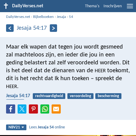
DailyVerses.net
Thema's
Inschrijven
DailyVerses.net
›
Bijbelboeken
›
Jesaja
›
54
Jesaja 54:17
Maar elk wapen dat tegen jou wordt gesmeed
zal machteloos zijn,
en ieder die jou in een
geding belastert
zal zelf veroordeeld worden.
Dit
is het deel dat de dienaren van de
toekomt,
HEER
dit is het recht dat Ik hun toeken – spreekt de
.
HEER
Jesaja 54:17
rechtvaardigheid
veroordeling
bescherming
afgoden
Lees
Jesaja 54
online
NBV21