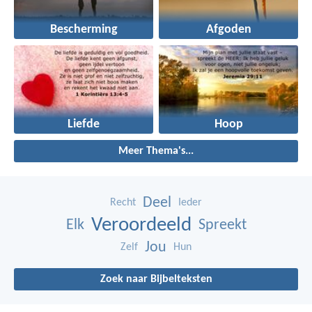
Bescherming
Afgoden
Liefde
Hoop
Meer Thema's...
Deel
Recht
Ieder
Veroordeeld
Elk
Spreekt
Jou
Zelf
Hun
Zoek naar Bijbelteksten