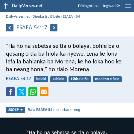
DailyVerses.net
Dihlogotaba
Ingwadiše
DailyVerses.net
›
Dipuku tša Bibele
›
ESAEA
›
54
ESAEA 54:17
“Ha ho na sebetsa se tla o bolaya,
bohle ba o
qosang
o tla ba hlola ka nyewe.
Lena ke lona
lefa
la bahlanka ba Morena,
ke ho loka hoo ke
ba neang hona,”
ho rialo Morena.
ESAEA 54:17
boloki
kahlolo
tšhireletšo
medimo e šele
Bala
ESAEA 54
mo inthaneteng
SSO89