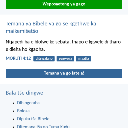
Weposaeteng ya gago
Temana ya Bibele ya go se kgethwe ka
maikemišetšo
Ntjapedi ha e hlolwe ke sebata,
thapo e kgwele di tharo
e dieha ho kgaoha.
MORUTI 4:12
ditswalano
segwera
maatla
Temana ya go latela!
Bala tše dingwe
Dihlogotaba
Boloka
Dipuku tša Bibele
Ditemana tša go Tuma Kudu