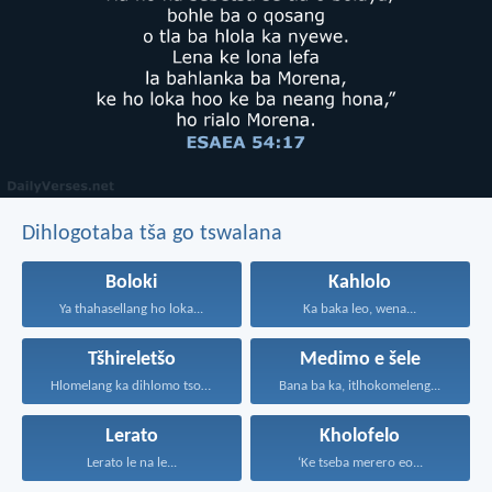
Dihlogotaba tša go tswalana
Boloki
Kahlolo
Ya thahasellang ho loka...
Ka baka leo, wena...
Tšhireletšo
Medimo e šele
Hlomelang ka dihlomo tsohle...
Bana ba ka, itlhokomeleng...
Lerato
Kholofelo
Lerato le na le...
‘Ke tseba merero eo...