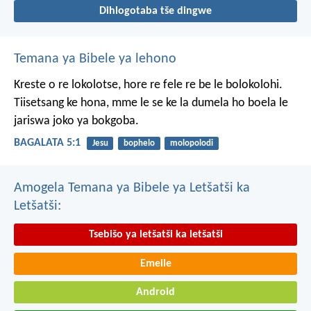
Dihlogotaba tše dingwe
Temana ya Bibele ya lehono
Kreste o re lokolotse, hore re fele re be le bolokolohi.
Tiisetsang ke hona, mme le se ke la dumela ho boela le
jariswa joko ya bokgoba.
BAGALATA 5:1
Jesu
bophelo
molopolodi
Amogela Temana ya Bibele ya Letšatši ka
Letšatši:
Tsebišo ya letšatši ka letšatši
Emeile
Android