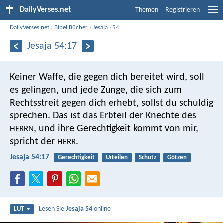
DailyVerses.net
Themen
Registrieren
DailyVerses.net
›
Bibel Bücher
›
Jesaja
›
54
Jesaja 54:17
Keiner Waffe, die gegen dich bereitet wird, soll
es gelingen,
und jede Zunge, die sich zum
Rechtsstreit gegen dich erhebt,
sollst du schuldig
sprechen.
Das ist das Erbteil der Knechte des
,
und ihre Gerechtigkeit kommt von mir,
HERRN
spricht der
.
HERR
Jesaja 54:17
Gerechtigkeit
Urteilen
Schutz
Götzen
Lesen Sie
Jesaja 54
online
LUT