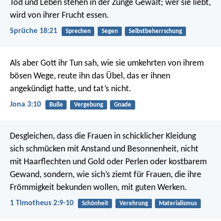
Tod und Leben stehen in der Zunge Gewalt;
wer sie liebt,
wird von ihrer Frucht essen.
Sprüche 18:21
Sprechen
Segen
Selbstbeherrschung
Als aber Gott ihr Tun sah, wie sie umkehrten von ihrem
bösen Wege, reute ihn das Übel, das er ihnen
angekündigt hatte, und tat’s nicht.
Jona 3:10
Buße
Vergebung
Gnade
Desgleichen, dass die Frauen in schicklicher Kleidung
sich schmücken mit Anstand und Besonnenheit, nicht
mit Haarflechten und Gold oder Perlen oder kostbarem
Gewand, sondern, wie sich’s ziemt für Frauen, die ihre
Frömmigkeit bekunden wollen, mit guten Werken.
1 Timotheus 2:9-10
Schönheit
Verehrung
Materialismus