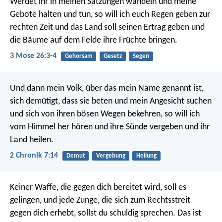
Werdet ihr in meinen Satzungen wandeln und meine
Gebote halten und tun, so will ich euch Regen geben zur
rechten Zeit und das Land soll seinen Ertrag geben und
die Bäume auf dem Felde ihre Früchte bringen.
3 Mose 26:3-4
Gehorsam
Gesetz
Segen
Und dann mein Volk, über das mein Name genannt ist,
sich demütigt, dass sie beten und mein Angesicht suchen
und sich von ihren bösen Wegen bekehren, so will ich
vom Himmel her hören und ihre Sünde vergeben und ihr
Land heilen.
2 Chronik 7:14
Demut
Vergebung
Heilung
Keiner Waffe, die gegen dich bereitet wird, soll es
gelingen,
und jede Zunge, die sich zum Rechtsstreit
gegen dich erhebt,
sollst du schuldig sprechen.
Das ist