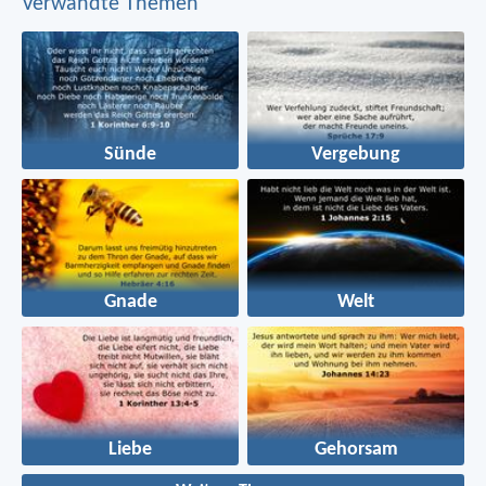
Verwandte Themen
Sünde
Vergebung
Gnade
Welt
Liebe
Gehorsam