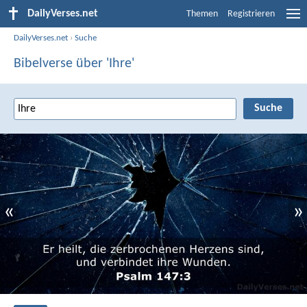
DailyVerses.net
Themen
Registrieren
DailyVerses.net
›
Suche
Bibelverse über 'Ihre'
«
»