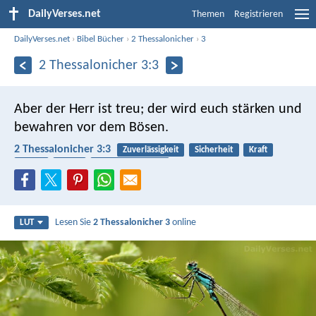
DailyVerses.net
Themen
Registrieren
DailyVerses.net
›
Bibel Bücher
›
2 Thessalonicher
›
3
2 Thessalonicher 3:3
Aber der Herr ist treu; der wird euch stärken und
bewahren vor dem Bösen.
2 Thessalonicher 3:3
Zuverlässigkeit
Sicherheit
Kraft
Teufel
Treue
Geistlicher Kampf
Lesen Sie
2 Thessalonicher 3
online
LUT