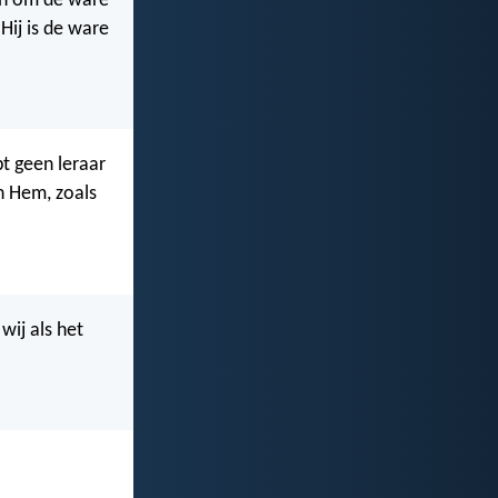
en om de ware
Hij is de ware
bt geen leraar
in Hem, zoals
wij als het