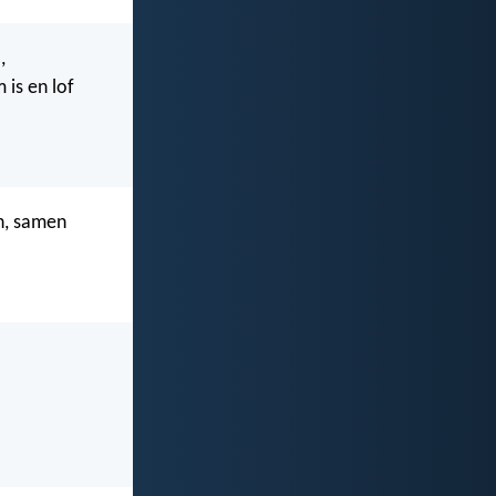
,
 is en lof
n, samen