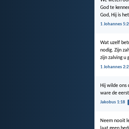
We weten ook
God te kennen.
God, Hij is he
1 Johannes 5:2
Wat uzelf bet
nodig. Zijn za
zijn zalving u
1 Johannes 2:2
Hij wilde ons
ware de eerst
Jakobus 1:18
Neem nooit l
laat geen bed