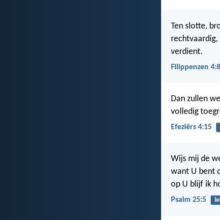
Ten slotte, br
rechtvaardig,
verdient.
Filippenzen 4:
Dan zullen we
volledig toeg
Efeziërs 4:15
Wijs mij de w
want U bent d
op U blijf ik 
Psalm 25:5
l