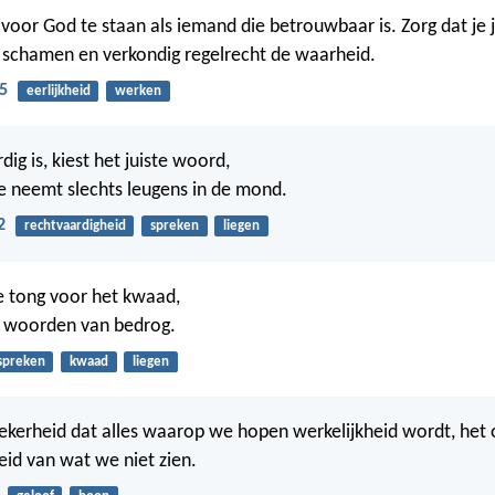
 voor God te staan als iemand die betrouwbaar is. Zorg dat je j
 schamen en verkondig regelrecht de waarheid.
5
eerlijkheid
werken
ig is, kiest het juiste woord,
 neemt slechts leugens in de mond.
2
rechtvaardigheid
spreken
liegen
e tong voor het kwaad,
r woorden van bedrog.
spreken
kwaad
liegen
zekerheid dat alles waarop we hopen werkelijkheid wordt, het 
id van wat we niet zien.