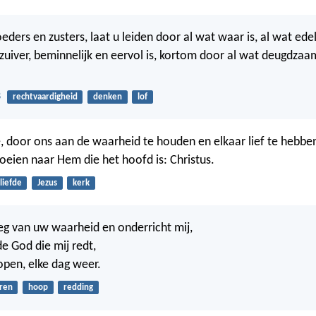
oeders en zusters, laat u leiden door al wat waar is, al wat edel
 zuiver, beminnelijk en eervol is, kortom door al wat deugdzaam
8
rechtvaardigheid
denken
lof
, door ons aan de waarheid te houden en elkaar lief te hebbe
roeien naar Hem die het hoofd is: Christus.
liefde
Jezus
kerk
eg van uw waarheid en onderricht mij,
e God die mij redt,
hopen, elke dag weer.
eren
hoop
redding