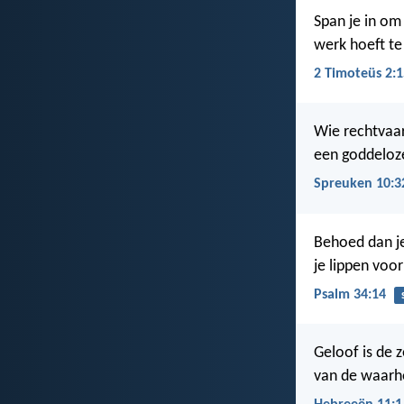
Span je in om
werk hoeft te
2 Timoteüs 2:1
Wie rechtvaard
een goddeloze
Spreuken 10:3
Behoed dan j
je lippen voo
Psalm 34:14
Geloof is de 
van de waarhe