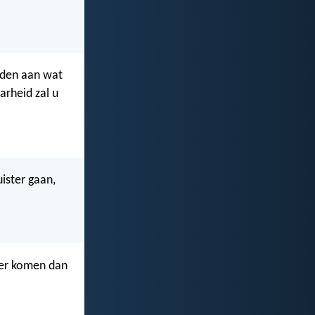
ouden aan wat
arheid zal u
ister gaan,
der komen dan