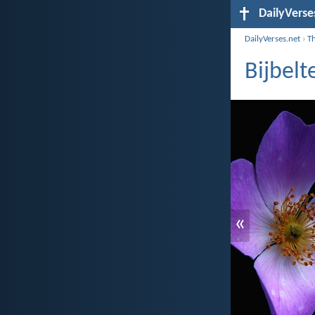
DailyVerse
DailyVerses.net
›
T
Bijbel
«