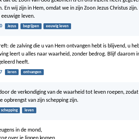
 dat de Zoon van God gekomen is en ons inzicht heeft gegev
 En wij zijn in Hem, omdat we in zijn Zoon Jezus Christus zijn. 
t eeuwige leven.
0
Jezus
begrijpen
eeuwig leven
reft: de zalving die u van Hem ontvangen hebt is blijvend, u he
lving leert u alles naar waarheid, zonder bedrog. Blijf daarom 
 geleerd heeft.
7
leren
ontvangen
 door de verkondiging van de waarheid tot leven roepen, zodat 
e opbrengst van zijn schepping zijn.
schepping
leven
eugens in de mond,
rog over je lippen komen.