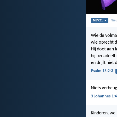
NBV21
Nieu
Wie de volmaa
wie oprecht d
Hij doet aan 
hij benadeelt
en drijft niet
Psalm 15:2-3
Niets verheug
3 Johannes 1:4
Kinderen, we