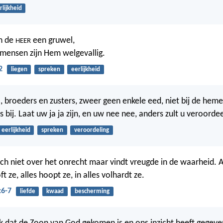
rlijkheid
jn de
een gruwel,
HEER
mensen zijn Hem welgevallig.
2
liegen
spreken
eerlijkheid
 broeders en zusters, zweer geen enkele eed, niet bij de hemel,
s bij. Laat uw ja ja zijn, en uw nee nee, anders zult u veroord
eerlijkheid
spreken
veroordeling
ich niet over het onrecht maar vindt vreugde in de waarheid. A
ft ze, alles hoopt ze, in alles volhardt ze.
:6-7
liefde
kwaad
bescherming