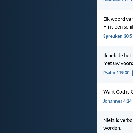
Hebreeën 11:1
Elk woord van
Hij is een sc
Spreuken 30:5
Ik heb de be
met uw voors
Psalm 119:30
Want God is G
Johannes 4:24
Niets is verbo
worden.