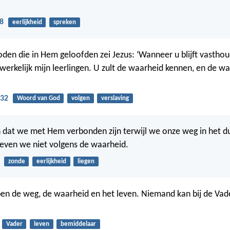
8
eerlijkheid
spreken
oden die in Hem geloofden zei Jezus: ‘Wanneer u blijft vasth
 werkelijk mijn leerlingen. U zult de waarheid kennen, en de wa
-32
Woord van God
volgen
verslaving
 dat we met Hem verbonden zijn terwijl we onze weg in het du
leven we niet volgens de waarheid.
zonde
eerlijkheid
liegen
k ben de weg, de waarheid en het leven. Niemand kan bij de Va
Vader
leven
bemiddelaar