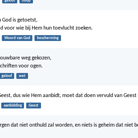
geloof
hoop
 God is getoetst,
hild voor wie bij Hem hun toevlucht zoeken.
Woord van God
bescherming
trouwbare weg gekozen,
chriften voor ogen.
geloof
wet
eest, dus wie Hem aanbidt, moet dat doen vervuld van Geest
aanbidding
Geest
rgen dat niet onthuld zal worden, en niets is geheim dat niet b